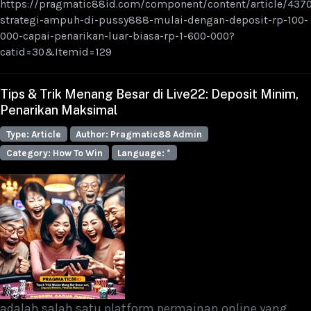
https://pragmatic88id.com/component/content/article/4370
strategi-ampuh-di-pussy888-mulai-dengan-deposit-rp-100-
000-capai-penarikan-luar-biasa-rp-1-600-000?
catid=30&Itemid=129
Tips & Trik Menang Besar di Live22: Deposit Minim,
Penarikan Maksimal
Type: Article
Author: Pragmatic88 Admin
Category: How To Win
Language: *
adalah salah satu platform permainan online yang