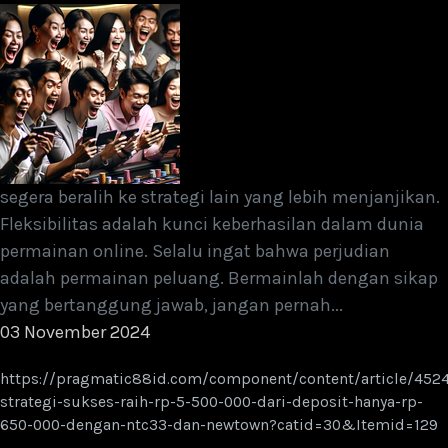
segera beralih ke strategi lain yang lebih menjanjikan.
Fleksibilitas adalah kunci keberhasilan dalam dunia
permainan online. Selalu ingat bahwa perjudian
adalah permainan peluang. Bermainlah dengan sikap
yang bertanggung jawab, jangan pernah...
03 November 2024
https://pragmatic88id.com/component/content/article/4524
strategi-sukses-raih-rp-5-500-000-dari-deposit-hanya-rp-
650-000-dengan-ntc33-dan-newtown?catid=30&Itemid=129