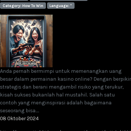
Category: How To Win
Language: *
Anda pernah bermimpi untuk memenangkan uang
besar dalam permainan kasino online? Dengan berpikir
strategis dan berani mengambil risiko yang terukur,
kisah sukses bukanlah hal mustahil. Salah satu
contoh yang menginspirasi adalah bagaimana
seseorang bisa...
08 Oktober 2024