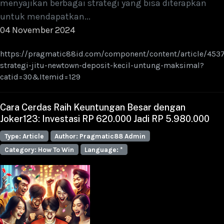
menyajikan berbagai strategi yang bisa diterapkan
untuk mendapatkan...
04 November 2024
https://pragmatic88id.com/component/content/article/4537
strategi-jitu-newtown-deposit-kecil-untung-maksimal?
catid=30&Itemid=129
Cara Cerdas Raih Keuntungan Besar dengan
Joker123: Investasi RP 620.000 Jadi RP 5.980.000
Type: Article
Author: Pragmatic88 Admin
Category: How To Win
Language: *