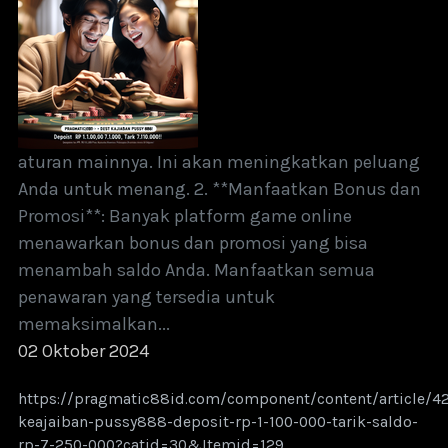
aturan mainnya. Ini akan meningkatkan peluang
Anda untuk menang. 2. **Manfaatkan Bonus dan
Promosi**: Banyak platform game online
menawarkan bonus dan promosi yang bisa
menambah saldo Anda. Manfaatkan semua
penawaran yang tersedia untuk
memaksimalkan...
02 Oktober 2024
https://pragmatic88id.com/component/content/article/4
keajaiban-pussy888-deposit-rp-1-100-000-tarik-saldo-
rp-7-250-000?catid=30&Itemid=129