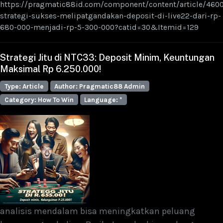
https://pragmatic88id.com/component/content/article/4600
strategi-sukses-melipatgandakan-deposit-di-live22-dari-rp-
680-000-menjadi-rp-5-300-000?catid=30&Itemid=129
Strategi Jitu di NTC33: Deposit Minim, Keuntungan
Maksimal Rp 6.250.000!
Type: Article
Author: Pragmatic88 Admin
Category: How To Win
Language: *
analisis mendalam bisa meningkatkan peluang