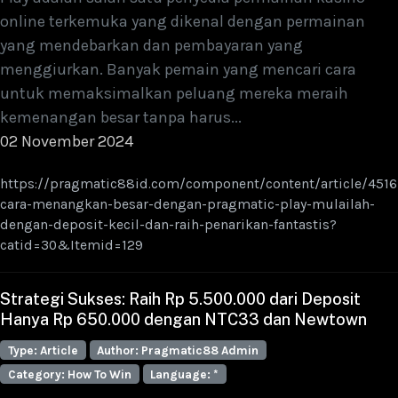
online terkemuka yang dikenal dengan permainan
yang mendebarkan dan pembayaran yang
menggiurkan. Banyak pemain yang mencari cara
untuk memaksimalkan peluang mereka meraih
kemenangan besar tanpa harus...
02 November 2024
https://pragmatic88id.com/component/content/article/4516
cara-menangkan-besar-dengan-pragmatic-play-mulailah-
dengan-deposit-kecil-dan-raih-penarikan-fantastis?
catid=30&Itemid=129
Strategi Sukses: Raih Rp 5.500.000 dari Deposit
Hanya Rp 650.000 dengan NTC33 dan Newtown
Type: Article
Author: Pragmatic88 Admin
Category: How To Win
Language: *