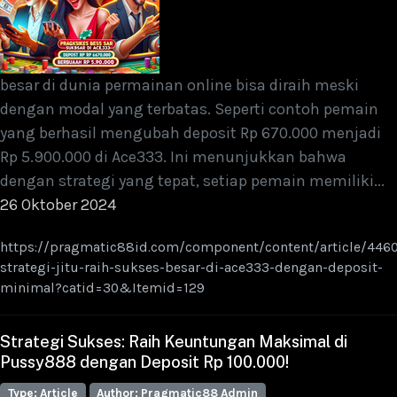
besar di dunia permainan online bisa diraih meski
dengan modal yang terbatas. Seperti contoh pemain
yang berhasil mengubah deposit Rp 670.000 menjadi
Rp 5.900.000 di Ace333. Ini menunjukkan bahwa
dengan strategi yang tepat, setiap pemain memiliki...
26 Oktober 2024
https://pragmatic88id.com/component/content/article/4460
strategi-jitu-raih-sukses-besar-di-ace333-dengan-deposit-
minimal?catid=30&Itemid=129
Strategi Sukses: Raih Keuntungan Maksimal di
Pussy888 dengan Deposit Rp 100.000!
Type: Article
Author: Pragmatic88 Admin