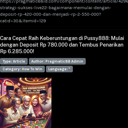
https://pragmatic88id.com/component/content/article/4296
strategi-sukses-live22-bagaimana-memulai-dengan-
deposit-rp-420-000-dan-menjadi-rp-2-550-000?
catid=30&Itemid=129
Cara Cepat Raih Keberuntungan di Pussy888: Mulai
dengan Deposit Rp 780.000 dan Tembus Penarikan
Rp 6.285.000!
Type: Article
Author: Pragmatic88 Admin
Category: How To Win
Language: *