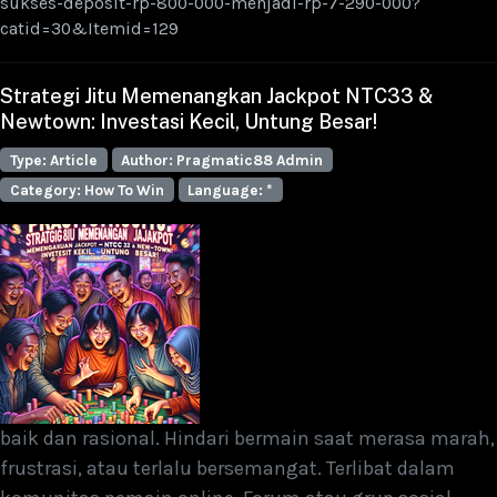
sukses-deposit-rp-800-000-menjadi-rp-7-290-000?
catid=30&Itemid=129
Strategi Jitu Memenangkan Jackpot NTC33 &
Newtown: Investasi Kecil, Untung Besar!
Type: Article
Author: Pragmatic88 Admin
Category: How To Win
Language: *
baik dan rasional. Hindari bermain saat merasa marah,
frustrasi, atau terlalu bersemangat. Terlibat dalam