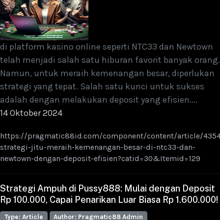
di platform kasino online seperti NTC33 dan Newtown
telah menjadi salah satu hiburan favorit banyak orang.
Namun, untuk meraih kemenangan besar, diperlukan
strategi yang tepat. Salah satu kunci untuk sukses
adalah dengan melakukan deposit yang efisien....
14 Oktober 2024
https://pragmatic88id.com/component/content/article/4354
strategi-jitu-meraih-kemenangan-besar-di-ntc33-dan-
newtown-dengan-deposit-efisien?catid=30&Itemid=129
Strategi Ampuh di Pussy888: Mulai dengan Deposit
Rp 100.000, Capai Penarikan Luar Biasa Rp 1.600.000!
Type: Article
Author: Pragmatic88 Admin