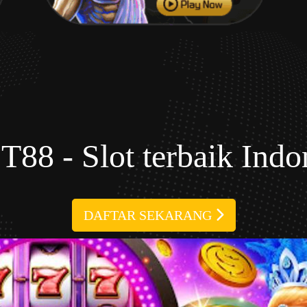
88 - Slot terbaik Indo
DAFTAR SEKARANG