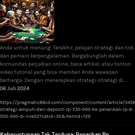
Anda untuk menang. Terakhir, pelajari strategi dan trik
dari pemain berpengalaman. Bergabunglah dalam
komunitas perjudian online, baca artikel, atau tonton
video tutorial yang bisa memberi Anda wawasan
berharga. Dengan menerapkan strategi-strategi di...
06 Juli 2024
https://pragmatic88id.com/component/content/article/345
strategi-ampuh-dari-deposit-rp-730-000-ke-penarikan-rp-6-
500-000-di-live22?catid=30&Itemid=129
Keberuntungan Tak Terduga: Penarikan Rp