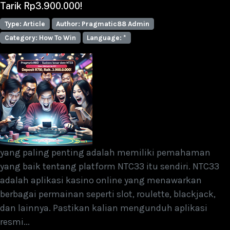
Tarik Rp3.900.000!
Type: Article
Author: Pragmatic88 Admin
Category: How To Win
Language: *
yang paling penting adalah memiliki pemahaman
yang baik tentang platform NTC33 itu sendiri. NTC33
adalah aplikasi kasino online yang menawarkan
berbagai permainan seperti slot, roulette, blackjack,
dan lainnya. Pastikan kalian mengunduh aplikasi
resmi...