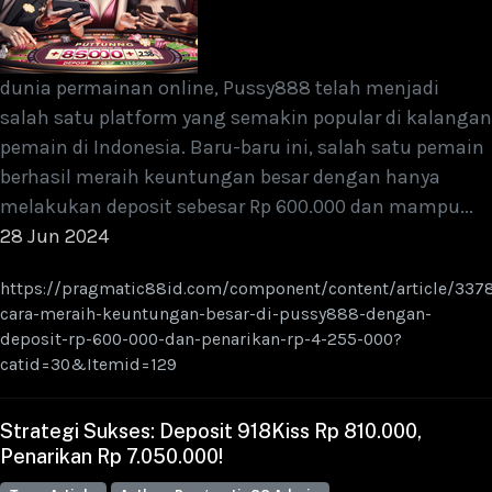
dunia permainan online, Pussy888 telah menjadi
salah satu platform yang semakin popular di kalangan
pemain di Indonesia. Baru-baru ini, salah satu pemain
berhasil meraih keuntungan besar dengan hanya
melakukan deposit sebesar Rp 600.000 dan mampu...
28 Jun 2024
https://pragmatic88id.com/component/content/article/337
cara-meraih-keuntungan-besar-di-pussy888-dengan-
deposit-rp-600-000-dan-penarikan-rp-4-255-000?
catid=30&Itemid=129
Strategi Sukses: Deposit 918Kiss Rp 810.000,
Penarikan Rp 7.050.000!