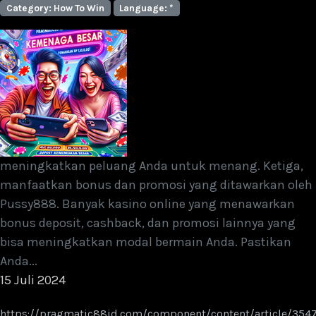
Category: How To Win
Language: *
meningkatkan peluang Anda untuk menang. Ketiga,
manfaatkan bonus dan promosi yang ditawarkan oleh
Pussy888. Banyak kasino online yang menawarkan
bonus deposit, cashback, dan promosi lainnya yang
bisa meningkatkan modal bermain Anda. Pastikan
Anda...
15 Juli 2024
https://pragmatic88id.com/component/content/article/3547