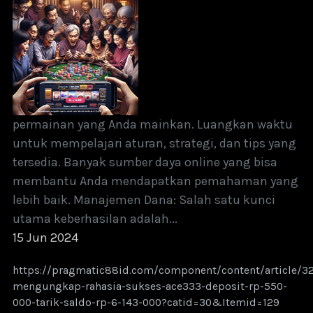
permainan yang Anda mainkan. Luangkan waktu
untuk mempelajari aturan, strategi, dan tips yang
tersedia. Banyak sumber daya online yang bisa
membantu Anda mendapatkan pemahaman yang
lebih baik. Manajemen Dana: Salah satu kunci
utama keberhasilan adalah...
15 Jun 2024
https://pragmatic88id.com/component/content/article/3
mengungkap-rahasia-sukses-ace333-deposit-rp-550-
000-tarik-saldo-rp-6-143-000?catid=30&Itemid=129