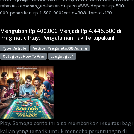
rahasia-kemenangan-besar-di-pussy888-deposit-rp-500-
000-penarikan-rp-1-500-000?catid=30&Itemid=129
Mengubah Rp 400.000 Menjadi Rp 4.445.500 di
Pragmatic Play: Pengalaman Tak Terlupakan!
Type: Article
Author: Pragmatic88 Admin
Category: How To Win
Language: *
Play. Semoga cerita ini bisa memberikan inspirasi bagi
kalian yang tertarik untuk mencoba peruntungan di