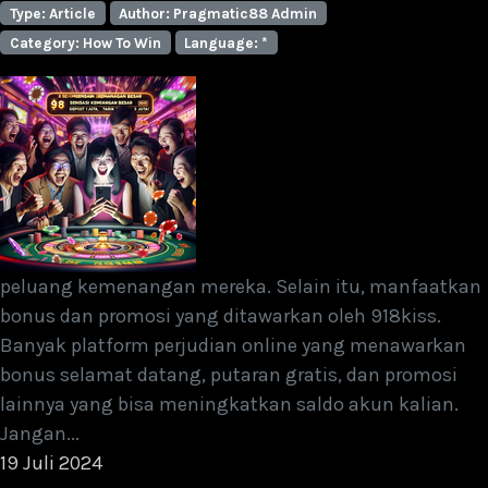
Type: Article
Author: Pragmatic88 Admin
Category: How To Win
Language: *
peluang kemenangan mereka. Selain itu, manfaatkan
bonus dan promosi yang ditawarkan oleh 918kiss.
Banyak platform perjudian online yang menawarkan
bonus selamat datang, putaran gratis, dan promosi
lainnya yang bisa meningkatkan saldo akun kalian.
Jangan...
19 Juli 2024