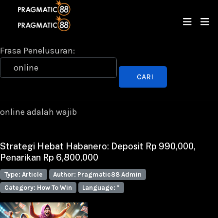
Frasa Penelusuran:
Search Form
CARI
Type 2 or more characters for results.
online
adalah wajib
Strategi Hebat Habanero: Deposit Rp 990,000,
Penarikan Rp 6,800,000
Type: Article
Author: Pragmatic88 Admin
Category: How To Win
Language: *