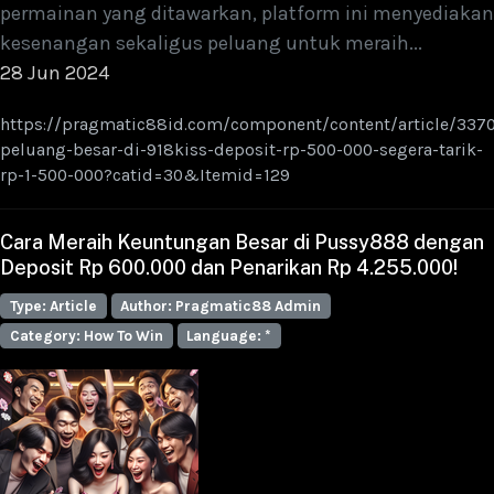
permainan yang ditawarkan, platform ini menyediakan
kesenangan sekaligus peluang untuk meraih...
28 Jun 2024
https://pragmatic88id.com/component/content/article/3370
peluang-besar-di-918kiss-deposit-rp-500-000-segera-tarik-
rp-1-500-000?catid=30&Itemid=129
Cara Meraih Keuntungan Besar di Pussy888 dengan
Deposit Rp 600.000 dan Penarikan Rp 4.255.000!
Type: Article
Author: Pragmatic88 Admin
Category: How To Win
Language: *