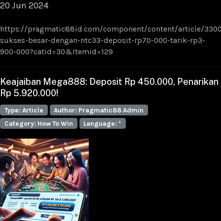
20 Jun 2024
https://pragmatic88id.com/component/content/article/3300
sukses-besar-dengan-ntc33-deposit-rp70-000-tarik-rp3-
900-000?catid=30&Itemid=129
Keajaiban Mega888: Deposit Rp 450.000, Penarikan
Rp 5.920.000!
Type: Article
Author: Pragmatic88 Admin
Category: How To Win
Language: *