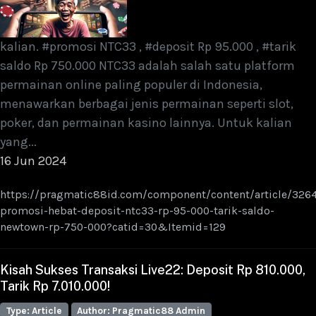
kalian. #promosi NTC33 , #deposit Rp 95.000 , #tarik
saldo Rp 750.000 NTC33 adalah salah satu platform
permainan online paling populer di Indonesia,
menawarkan berbagai jenis permainan seperti slot,
poker, dan permainan kasino lainnya. Untuk kalian
yang...
16 Jun 2024
https://pragmatic88id.com/component/content/article/3264
promosi-hebat-deposit-ntc33-rp-95-000-tarik-saldo-
newtown-rp-750-000?catid=30&Itemid=129
Kisah Sukses Transaksi Live22: Deposit Rp 810.000,
Tarik Rp 7.010.000!
Type: Article
Author: Pragmatic88 Admin