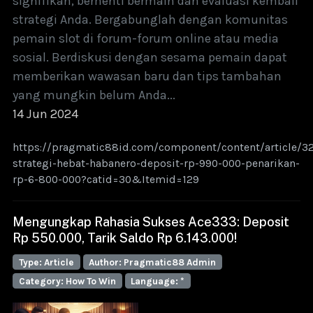
signifikan, berhenti bermain dan evaluasi kembali
strategi Anda. Bergabunglah dengan komunitas
pemain slot di forum-forum online atau media
sosial. Berdiskusi dengan sesama pemain dapat
memberikan wawasan baru dan tips tambahan
yang mungkin belum Anda...
14 Jun 2024
https://pragmatic88id.com/component/content/article/3
strategi-hebat-habanero-deposit-rp-990-000-penarikan-
rp-6-800-000?catid=30&Itemid=129
Mengungkap Rahasia Sukses Ace333: Deposit
Rp 550.000, Tarik Saldo Rp 6.143.000!
Type: Article
Author: Pragmatic88 Admin
Category: How To Win
Language: *