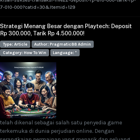
kisah-sukses-transaksi-live22-deposit-rp-810-000-tarik-rp-
7-010-000?catid=30&Itemid=129
Strategi Menang Besar dengan Playtech: Deposit
Rp 300.000, Tarik Rp 4.500.000!
Type: Article
Author: Pragmatic88 Admin
Category: How To Win
Language: *
telah dikenal sebagai salah satu penyedia game
terkemuka di dunia perjudian online. Dengan
serangkaian permainan yang menarik dan peluang