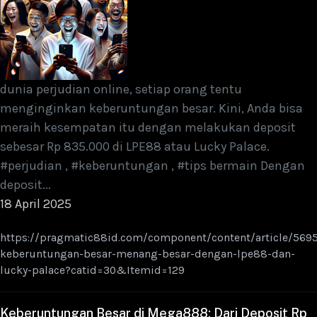
dunia perjudian online, setiap orang tentu
menginginkan keberuntungan besar. Kini, Anda bisa
meraih kesempatan itu dengan melakukan deposit
sebesar Rp 835.000 di LPE88 atau Lucky Palace.
#perjudian , #keberuntungan , #tips bermain Dengan
deposit...
18 April 2025
https://pragmatic88id.com/component/content/article/5695
keberuntungan-besar-menang-besar-dengan-lpe88-dan-
lucky-palace?catid=30&Itemid=129
Keberuntungan Besar di Mega888: Dari Deposit Rp