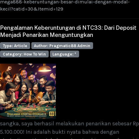
mega888-keberuntungan-besar-dimulai-dengan-modal-
kecil?catid=30&Itemid=129
Pengalaman Keberuntungan di NTC33: Dari Deposit
Menjadi Penarikan Menguntungkan
Type: Article
Author: Pragmatic88 Admin
Category: How To Win
Language: *
sangka, saya berhasil melakukan penarikan sebesar Rp
5.100.000! Ini adalah bukti nyata bahwa dengan