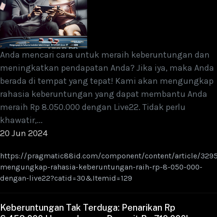
Anda mencari cara untuk meraih keberuntungan dan
meningkatkan pendapatan Anda? Jika iya, maka Anda
berada di tempat yang tepat! Kami akan mengungkap
rahasia keberuntungan yang dapat membantu Anda
meraih Rp 8.050.000 dengan Live22. Tidak perlu
khawatir,...
20 Jun 2024
https://pragmatic88id.com/component/content/article/3295
mengungkap-rahasia-keberuntungan-raih-rp-8-050-000-
dengan-live22?catid=30&Itemid=129
Keberuntungan Tak Terduga: Penarikan Rp