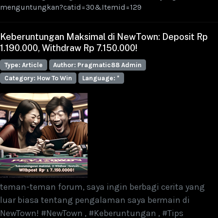
menguntungkan?catid=30&Itemid=129
Keberuntungan Maksimal di NewTown: Deposit Rp
1.190.000, Withdraw Rp 7.150.000!
Type: Article
Author: Pragmatic88 Admin
Category: How To Win
Language: *
teman-teman forum, saya ingin berbagi cerita yang
luar biasa tentang pengalaman saya bermain di
NewTown! #NewTown , #Keberuntungan , #Tips