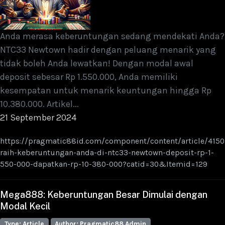
Anda merasa keberuntungan sedang mendekati Anda?
NTC33 Newtown hadir dengan peluang menarik yang
tidak boleh Anda lewatkan! Dengan modal awal
deposit sebesar Rp 1.550.000, Anda memiliki
kesempatan untuk menarik keuntungan hingga Rp
10.380.000. Artikel...
21 September 2024
https://pragmatic88id.com/component/content/article/4150
raih-keberuntungan-anda-di-ntc33-newtown-deposit-rp-1-
550-000-dapatkan-rp-10-380-000?catid=30&Itemid=129
Mega888: Keberuntungan Besar Dimulai dengan
Modal Kecil
Type: Article
Author: Pragmatic88 Admin