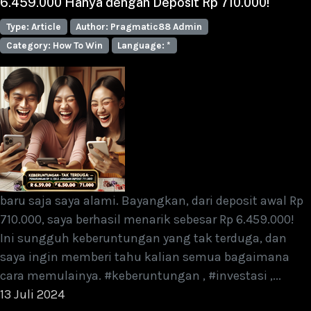
6.459.000 Hanya dengan Deposit Rp 710.000!
Type: Article
Author: Pragmatic88 Admin
Category: How To Win
Language: *
baru saja saya alami. Bayangkan, dari deposit awal Rp
710.000, saya berhasil menarik sebesar Rp 6.459.000!
Ini sungguh keberuntungan yang tak terduga, dan
saya ingin memberi tahu kalian semua bagaimana
cara memulainya. #keberuntungan , #investasi ,...
13 Juli 2024