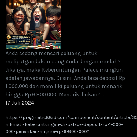
Anda sedang mencari peluang untuk
melipatgandakan uang Anda dengan mudah?
Jika iya, maka Keberuntungan Palace mungkin
adalah jawabannya. Di sini, Anda bisa deposit Rp
1.000.000 dan memiliki peluang untuk menarik
hingga Rp 6.800.000! Menarik, bukan?...
17 Juli 2024
https://pragmatic88id.com/component/content/article/3
nikmati-keberuntungan-di-palace-deposit-rp-1-000-
000-penarikan-hingga-rp-6-800-000?