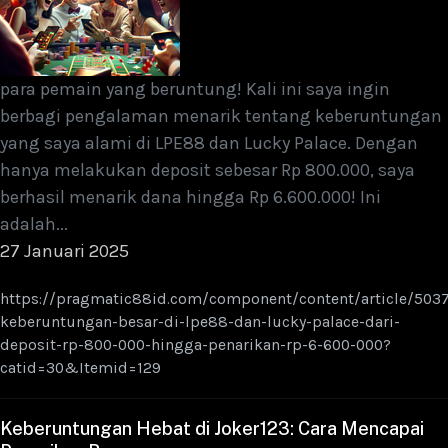
para pemain yang beruntung! Kali ini saya ingin
berbagi pengalaman menarik tentang keberuntungan
yang saya alami di LPE88 dan Lucky Palace. Dengan
hanya melakukan deposit sebesar Rp 800.000, saya
berhasil menarik dana hingga Rp 6.600.000! Ini
adalah...
27 Januari 2025
https://pragmatic88id.com/component/content/article/5037
keberuntungan-besar-di-lpe88-dan-lucky-palace-dari-
deposit-rp-800-000-hingga-penarikan-rp-6-600-000?
catid=30&Itemid=129
Keberuntungan Hebat di Joker123: Cara Mencapai