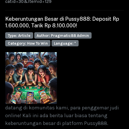
catid=30&Itemid=129
Keberuntungan Besar di Pussy888: Deposit Rp
1.600.000, Tarik Rp 8.100.000!
Type: Article
Author: Pragmatic88 Admin
Category: How To Win
Language: *
datang di komunitas kami, para penggemar judi
online! Kali ini ada berita luar biasa tentang
keberuntungan besar di platform Pussy888.