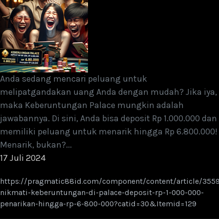
Anda sedang mencari peluang untuk
melipatgandakan uang Anda dengan mudah? Jika iya,
maka Keberuntungan Palace mungkin adalah
jawabannya. Di sini, Anda bisa deposit Rp 1.000.000 dan
memiliki peluang untuk menarik hingga Rp 6.800.000!
Menarik, bukan?...
17 Juli 2024
https://pragmatic88id.com/component/content/article/3559
nikmati-keberuntungan-di-palace-deposit-rp-1-000-000-
penarikan-hingga-rp-6-800-000?catid=30&Itemid=129