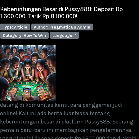
Keberuntungan Besar di Pussy888: Deposit Rp
1.600.000, Tarik Rp 8.100.000!
Type: Article
Author: Pragmatic88 Admin
Category: How To Win
Language: *
datang di komunitas kami, para penggemar judi
online! Kali ini ada berita luar biasa tentang
keberuntungan besar di platform Pussy888. Seorang
pemain baru-baru ini membagikan pengalamannya,
yang dimulai dengan deposit Rp 1.600.000 dan diakhiri