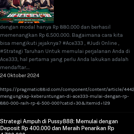
dengan modal hanya Rp 880.000 dan berhasil
memenangkan Rp 6.500.000. Bagaimana cara kita
bisa mengikuti jejaknya? #Ace333 , #Judi Online ,
#Strategi Taruhan Untuk memulai perjalanan Anda di
Ace333, hal pertama yang perlu Anda lakukan adalah
mendaftar...
24 Oktober 2024
https://pragmatic88id.com/component/content/article/4442
mengungkap-keberuntungan-di-ace333-mulai-dengan-rp-
880-000-raih-rp-6-500-000?catid=30&Itemid=129
Strategi Ampuh di Pussy888: Memulai dengan
Deposit Rp 400.000 dan Meraih Penarikan Rp