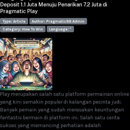
Deposit 1.1 Juta Menuju Penarikan 7.2 Juta di
Pragmatic Play
Type: Article
Author: Pragmatic88 Admin
Category: How To Win
Language: *
Play merupakan salah satu platform permainan online
yang kini semakin populer di kalangan pecinta judi.
Banyak pemain yang sudah merasakan keuntungan
fantastis bermain di platform ini. Salah satu cerita
sukses yang memancing perhatian adalah