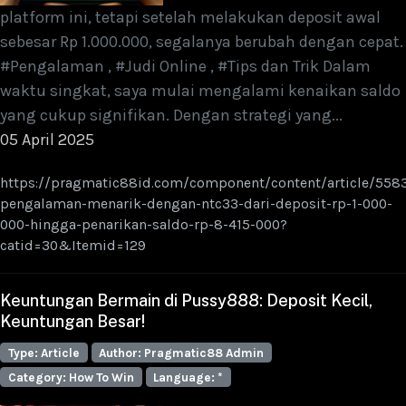
platform ini, tetapi setelah melakukan deposit awal
sebesar Rp 1.000.000, segalanya berubah dengan cepat.
#Pengalaman , #Judi Online , #Tips dan Trik Dalam
waktu singkat, saya mulai mengalami kenaikan saldo
yang cukup signifikan. Dengan strategi yang...
05 April 2025
https://pragmatic88id.com/component/content/article/558
pengalaman-menarik-dengan-ntc33-dari-deposit-rp-1-000-
000-hingga-penarikan-saldo-rp-8-415-000?
catid=30&Itemid=129
Keuntungan Bermain di Pussy888: Deposit Kecil,
Keuntungan Besar!
Type: Article
Author: Pragmatic88 Admin
Category: How To Win
Language: *