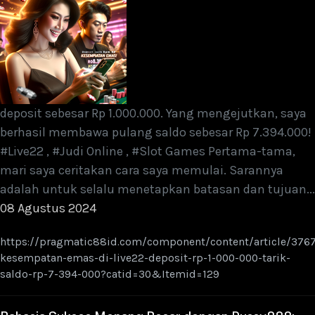
deposit sebesar Rp 1.000.000. Yang mengejutkan, saya
berhasil membawa pulang saldo sebesar Rp 7.394.000!
#Live22 , #Judi Online , #Slot Games Pertama-tama,
mari saya ceritakan cara saya memulai. Sarannya
adalah untuk selalu menetapkan batasan dan tujuan...
08 Agustus 2024
https://pragmatic88id.com/component/content/article/3767
kesempatan-emas-di-live22-deposit-rp-1-000-000-tarik-
saldo-rp-7-394-000?catid=30&Itemid=129