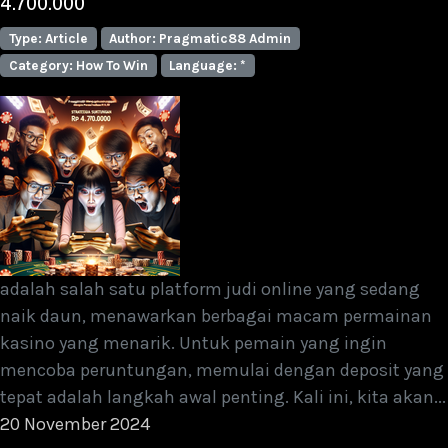
4.700.000
Type: Article
Author: Pragmatic88 Admin
Category: How To Win
Language: *
adalah salah satu platform judi online yang sedang
naik daun, menawarkan berbagai macam permainan
kasino yang menarik. Untuk pemain yang ingin
mencoba peruntungan, memulai dengan deposit yang
tepat adalah langkah awal penting. Kali ini, kita akan...
20 November 2024