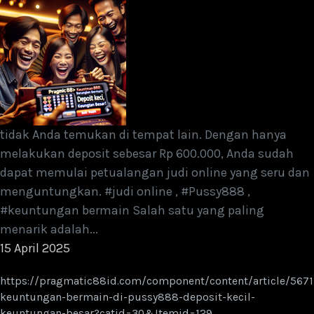
tidak Anda temukan di tempat lain. Dengan hanya
melakukan deposit sebesar Rp 600.000, Anda sudah
dapat memulai petualangan judi online yang seru dan
menguntungkan. #judi online , #Pussy888 ,
#keuntungan bermain Salah satu yang paling
menarik adalah...
15 April 2025
https://pragmatic88id.com/component/content/article/5671
keuntungan-bermain-di-pussy888-deposit-kecil-
keuntungan-besar?catid=30&Itemid=129