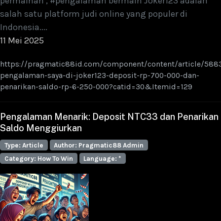
permainan , #pengalaman bermain Joker123 adalah
salah satu platform judi online yang populer di
Indonesia....
11 Mei 2025
https://pragmatic88id.com/component/content/article/588
pengalaman-saya-di-joker123-deposit-rp-700-000-dan-
penarikan-saldo-rp-6-250-000?catid=30&Itemid=129
Pengalaman Menarik: Deposit NTC33 dan Penarikan
Saldo Menggiurkan
Type: Article
Author: Pragmatic88 Admin
Category: How To Win
Language: *