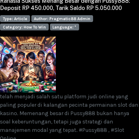
Rahasia Sukses Menang Besar dengan Pussy888:
Deposit RP 450.000, Tarik Saldo RP 5.050.000
Type: Article
Author: Pragmatic88 Admin
Category: How To Win
Language: *
telah menjadi salah satu platform judi online yang
paling populer di kalangan pecinta permainan slot dan
kasino. Memenang besar di Pussy888 bukan hanya
soal keberuntungan, tetapi juga strategi dan
manajemen modal yang tepat. #Pussy888 , #Slot
Online ,...