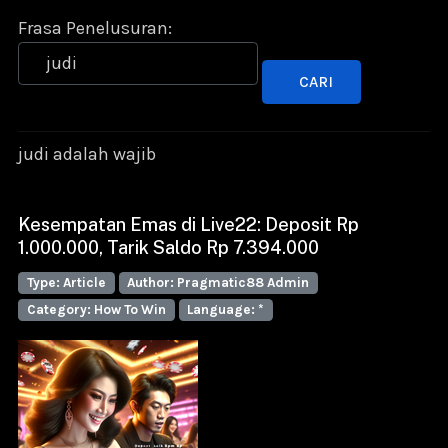
Frasa Penelusuran:
Search Form
CARI
Type 2 or more characters for results.
judi
adalah wajib
Kesempatan Emas di Live22: Deposit Rp
1.000.000, Tarik Saldo Rp 7.394.000
Type: Article
Author: Pragmatic88 Admin
Category: How To Win
Language: *