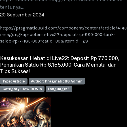
tentunya...
20 September 2024
https://pragmatic88id.com/component/content/article/4143
mengungkap-potensi-live22-deposit-rp-880-000-tarik-
saldo-rp-7-183-000?catid=30&Itemid=129
Kesuksesan Hebat di Live22: Deposit Rp 770.000,
Penarikan Saldo Rp 6.155.000! Cara Memulai dan
Tips Sukses!
Type: Article
Author: Pragmatic88 Admin
Category: How To Win
Language: *