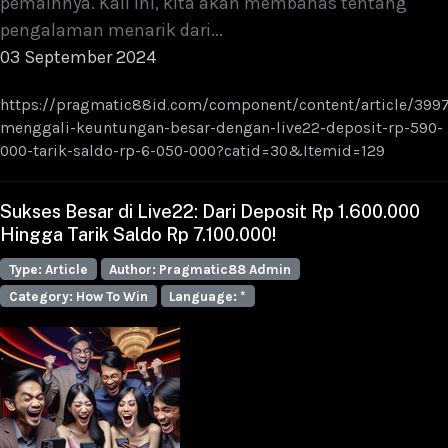
pemainnya. Kali ini, kita akan membahas tentang
pengalaman menarik dari...
03 September 2024
https://pragmatic88id.com/component/content/article/3997
menggali-keuntungan-besar-dengan-live22-deposit-rp-590-
000-tarik-saldo-rp-6-050-000?catid=30&Itemid=129
Sukses Besar di Live22: Dari Deposit Rp 1.600.000
Hingga Tarik Saldo Rp 7.100.000!
Type: Article
Author: Pragmatic88 Admin
Category: How To Win
Language: *