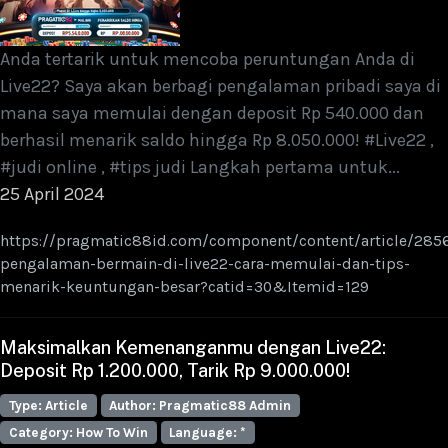
Anda tertarik untuk mencoba peruntungan Anda di
Live22? Saya akan berbagi pengalaman pribadi saya di
mana saya memulai dengan deposit Rp 540.000 dan
berhasil menarik saldo hingga Rp 8.050.000! #Live22 ,
#judi online , #tips judi Langkah pertama untuk...
25 April 2024
https://pragmatic88id.com/component/content/article/285
pengalaman-bermain-di-live22-cara-memulai-dan-tips-
menarik-keuntungan-besar?catid=30&Itemid=129
Maksimalkan Kemenanganmu dengan Live22:
Deposit Rp 1.200.000, Tarik Rp 9.000.000!
Type: Article
Author: Pragmatic88 Admin
Category: How To Win
Language: *