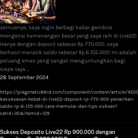
semuanya, saya ingin berbagi kabar gembira
mengenai kemenangan besar yang saya raih di Live22!
Hanya dengan deposit sebesar Rp 770.000, saya
berhasil menarik saldo sebesar Rp 6.155.000! Ini adalah
peluang emas yang sangat menguntungkan bagi
siapa saja...
28 September 2024
https://pragmatic88id.com/component/content/article/4205
kesuksesan-hebat-di-live22-deposit-rp-770-000-penarikan-
saldo-rp-6-155-000-cara-memulai-dan-tips-sukses?
catid=30&Itemid=129
Sukses Deposito Live22 Rp 900.000 dengan