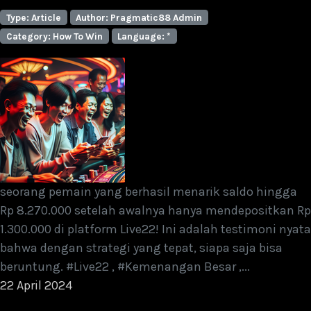
Type: Article
Author: Pragmatic88 Admin
Category: How To Win
Language: *
seorang pemain yang berhasil menarik saldo hingga
Rp 8.270.000 setelah awalnya hanya mendepositkan Rp
1.300.000 di platform Live22! Ini adalah testimoni nyata
bahwa dengan strategi yang tepat, siapa saja bisa
beruntung. #Live22 , #Kemenangan Besar ,...
22 April 2024