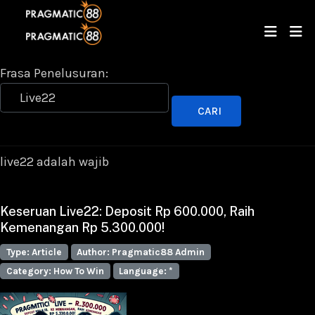
Frasa Penelusuran:
Search Form
CARI
Type 2 or more characters for results.
live22
adalah wajib
Keseruan Live22: Deposit Rp 600.000, Raih
Kemenangan Rp 5.300.000!
Type: Article
Author: Pragmatic88 Admin
Category: How To Win
Language: *