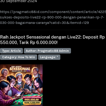
30 September 2024
https://pragmatic88id.com/component/content/article/4225
sukses-deposito-live22-rp-900-000-dengan-penarikan-rp-7-
030-000-bagaimana-caranya?catid=30&Itemid=129
Raih Jackpot Sensasional dengan Live22: Deposit Rp
550.000, Tarik Rp 6.000.000!
Type: Article
Author: Pragmatic88 Admin
Category: How To Win
Language: *