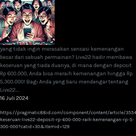
yang tidak ingin merasakan sensasi kemenangan
besar dari sebuah permainan? Live22 hadir membawa
keseruan yang tiada duanya, di mana dengan deposit
Rp 600.000, Anda bisa meraih kemenangan hingga Rp
5.300.000! Bagi Anda yang baru mendengar tentang
Live22...
16 Juli 2024
https://pragmatic88id.com/component/content/article/3554
keseruan-live22-deposit-rp-600-000-raih-kemenangan-rp-5-
300-000?catid=30&Itemid=129