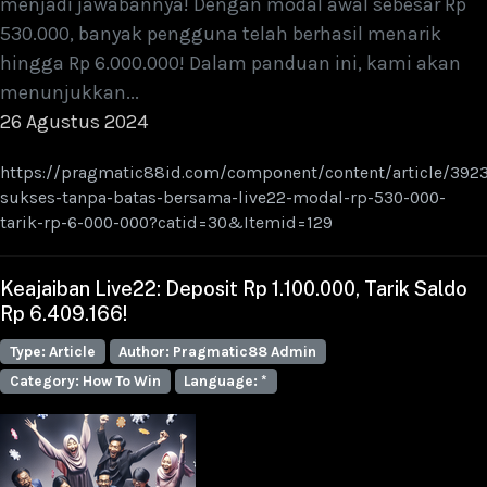
menjadi jawabannya! Dengan modal awal sebesar Rp
530.000, banyak pengguna telah berhasil menarik
hingga Rp 6.000.000! Dalam panduan ini, kami akan
menunjukkan...
26 Agustus 2024
https://pragmatic88id.com/component/content/article/3923
sukses-tanpa-batas-bersama-live22-modal-rp-530-000-
tarik-rp-6-000-000?catid=30&Itemid=129
Keajaiban Live22: Deposit Rp 1.100.000, Tarik Saldo
Rp 6.409.166!
Type: Article
Author: Pragmatic88 Admin
Category: How To Win
Language: *