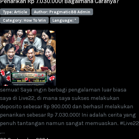
Penarikan Rp 7.030.000! Bagaimana Caranya?
Type: Article
Author: Pragmatic88 Admin
Category: How To Win
Language: *
semua! Saya ingin berbagi pengalaman luar biasa
saya di Live22, di mana saya sukses melakukan
deposito sebesar Rp 900.000 dan berhasil melakukan
penarikan sebesar Rp 7.030.000! Ini adalah cerita yang
penuh tantangan namun sangat memuaskan. #Live22
,...