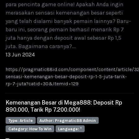
para pencinta game online! Apakah Anda ingin
merasakan sensasi kemenangan besar seperti
yang telah dialami banyak pemain lainnya? Baru-
baru ini, seorang pemain berhasil menarik Rp 7
juta hanya dengan deposit awal sebesar Rp 1,5
juta. Bagaimana caranya?...
13 Jun 2024
https://pragmatic88id.com/component/content/article/3
sensasi-kemenangan-besar-deposit-rp-1-5-juta-tarik-
rp-7-juta?catid=30&Itemid=129
Kemenangan Besar di Mega888: Deposit Rp
890.000, Tarik Rp 7.200.000!
Type: Article
Author: Pragmatic88 Admin
Category: How To Win
Language: *