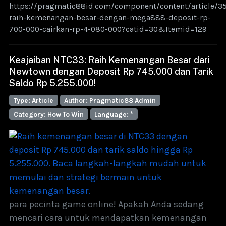
https://pragmatic88id.com/component/content/article/3
raih-kemenangan-besar-dengan-mega888-deposit-rp-
700-000-cairkan-rp-4-080-000?catid=30&Itemid=129
Keajaiban NTC33: Raih Kemenangan Besar dari
Newtown dengan Deposit Rp 745.000 dan Tarik
Saldo Rp 5.255.000!
Type: Article
Author: Pragmatic88 Admin
Category: How To Win
Language: *
para pecinta game online! Apakah Anda sedang
mencari cara untuk mendapatkan kemenangan