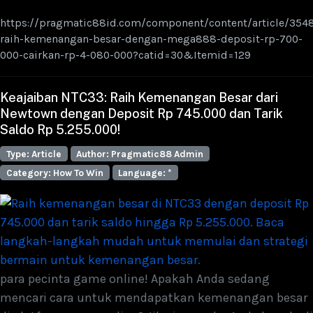
https://pragmatic88id.com/component/content/article/354
raih-kemenangan-besar-dengan-mega888-deposit-rp-700-
000-cairkan-rp-4-080-000?catid=30&Itemid=129
Keajaiban NTC33: Raih Kemenangan Besar dari
Newtown dengan Deposit Rp 745.000 dan Tarik
Saldo Rp 5.255.000!
Type: Article
Author: Pragmatic88 Admin
Category: How To Win
Language: *
para pecinta game online! Apakah Anda sedang
mencari cara untuk mendapatkan kemenangan besar