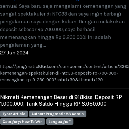
semua! Saya baru saja mengalami kemenangan yang
sangat spektakuler di NTC33 dan saya ingin berbagi
pengalaman saya dengan kalian. Dengan melakukan
deposit sebesar Rp 700.000, saya berhasil
memenangkan hingga Rp 9.230.000! Ini adalah
pengalaman yang...
27 Jun 2024
https://pragmatic88id.com/component/content/article/3365
kemenangan-spektakuler-di-ntc33-deposit-rp-700-000-
menangkan-rp-9-230-000?catid=30&Itemid=129
Nikmati Kemenangan Besar di 918kiss: Deposit RP
1.000.000, Tarik Saldo Hingga RP 8.050.000
Type: Article
Author: Pragmatic88 Admin
Category: How To Win
Language: *