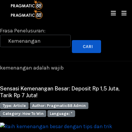
Frasa Penelusuran:
Search Form
CARI
Type 2 or more characters for results.
kemenangan
adalah wajib
Sensasi Kemenangan Besar: Deposit Rp 1,5 Juta,
Tarik Rp 7 Juta!
Type: Article
Author: Pragmatic88 Admin
Category: How To Win
Language: *