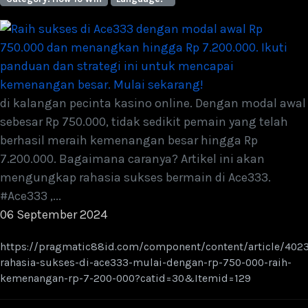
di kalangan pecinta kasino online. Dengan modal awal
sebesar Rp 750.000, tidak sedikit pemain yang telah
berhasil meraih kemenangan besar hingga Rp
7.200.000. Bagaimana caranya? Artikel ini akan
mengungkap rahasia sukses bermain di Ace333.
#Ace333 ,...
06 September 2024
https://pragmatic88id.com/component/content/article/4023
rahasia-sukses-di-ace333-mulai-dengan-rp-750-000-raih-
kemenangan-rp-7-200-000?catid=30&Itemid=129