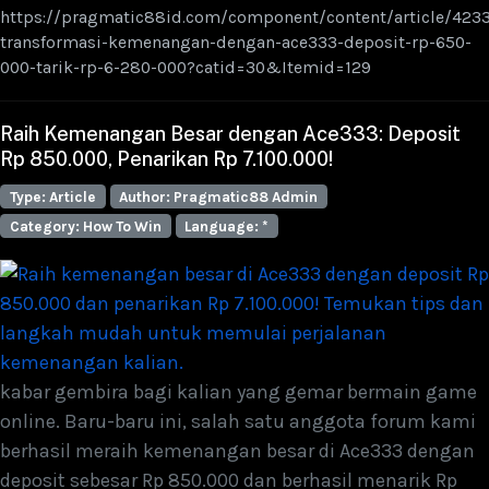
https://pragmatic88id.com/component/content/article/4233
transformasi-kemenangan-dengan-ace333-deposit-rp-650-
000-tarik-rp-6-280-000?catid=30&Itemid=129
Raih Kemenangan Besar dengan Ace333: Deposit
Rp 850.000, Penarikan Rp 7.100.000!
Type: Article
Author: Pragmatic88 Admin
Category: How To Win
Language: *
kabar gembira bagi kalian yang gemar bermain game
online. Baru-baru ini, salah satu anggota forum kami
berhasil meraih kemenangan besar di Ace333 dengan
deposit sebesar Rp 850.000 dan berhasil menarik Rp