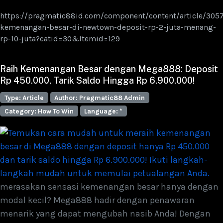
https://pragmatic88id.com/component/content/article/3057
kemenangan-besar-di-newtown-deposit-rp-2-juta-menang-
rp-10-juta?catid=30&Itemid=129
Raih Kemenangan Besar dengan Mega888: Deposit
Rp 450.000, Tarik Saldo Hingga Rp 6.900.000!
Type: Article
Author: Pragmatic88 Admin
Category: How To Win
Language: *
merasakan sensasi kemenangan besar hanya dengan
modal kecil? Mega888 hadir dengan penawaran
menarik yang dapat mengubah nasib Anda! Dengan