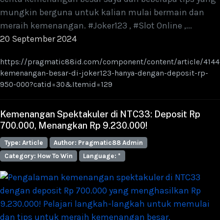
mungkin berguna untuk kalian mulai bermain dan
meraih kemenangan. #Joker123 , #Slot Online ,...
20 September 2024
https://pragmatic88id.com/component/content/article/4144
kemenangan-besar-di-joker123-hanya-dengan-deposit-rp-
950-000?catid=30&Itemid=129
Kemenangan Spektakuler di NTC33: Deposit Rp
700.000, Menangkan Rp 9.230.000!
Type: Article
Author: Pragmatic88 Admin
Category: How To Win
Language: *