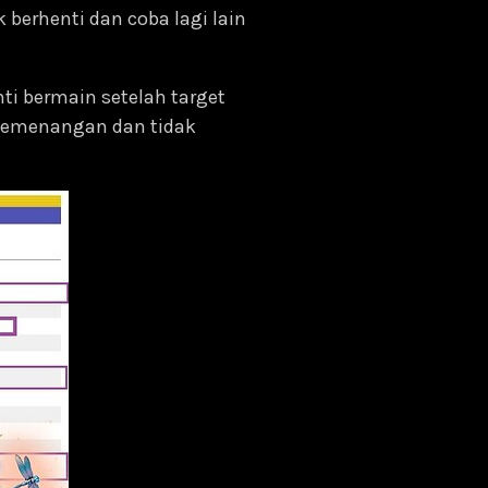
 berhenti dan coba lagi lain
ti bermain setelah target
kemenangan dan tidak