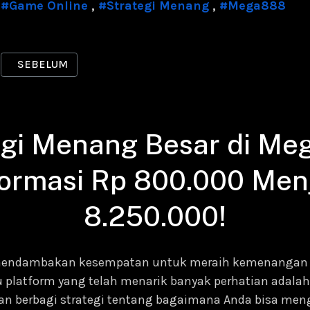
#Game Online
,
#Strategi Menang
,
#Mega888
PREVIOUS ARTICLE: MENGUNGKAP KEBERUNTUNGAN: MENA
SEBELUM
egi Menang Besar di Me
ormasi Rp 800.000 Men
8.250.000!
 mendambakan kesempatan untuk meraih kemenangan
tu platform yang telah menarik banyak perhatian adal
akan berbagi strategi tentang bagaimana Anda bisa me