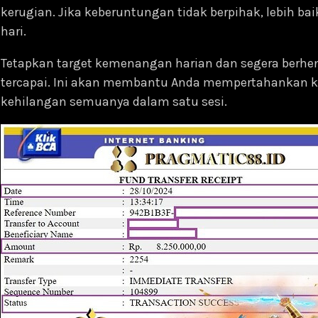
kerugian. Jika keberuntungan tidak berpihak, lebih baik
hari.
Tetapkan target kemenangan harian dan segera berhen
tercapai. Ini akan membantu Anda mempertahankan 
kehilangan semuanya dalam satu sesi.