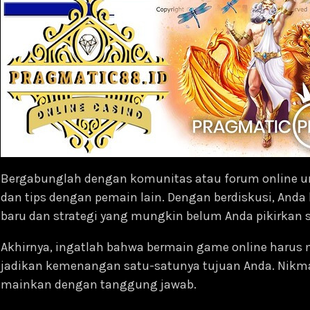
Bergabunglah dengan komunitas atau forum online u
dan tips dengan pemain lain. Dengan berdiskusi, An
baru dan strategi yang mungkin belum Anda pikirkan 
Akhirnya, ingatlah bahwa bermain game online haru
jadikan kemenangan satu-satunya tujuan Anda. Nikmat
mainkan dengan tanggung jawab.