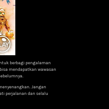
ntuk berbagi pengalaman
da bisa mendapatkan wawasan
sebelumnya.
s menyenangkan. Jangan
i perjalanan dan selalu