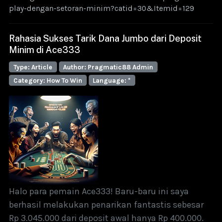
play-dengan-setoran-minim?catid=30&Itemid=129
Rahasia Sukses Tarik Dana Jumbo dari Deposit
Minim di Ace333
Type: Article
Author: Pragmatic88 Admin
Category: How To Win
Language: *
Halo para pemain Ace333! Baru-baru ini saya
berhasil melakukan penarikan fantastis sebesar
Rp 3.045.000 dari deposit awal hanya Rp 400.000.