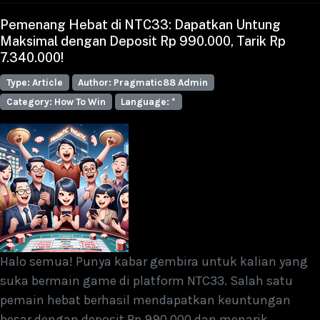
Pemenang Hebat di NTC33: Dapatkan Untung
Maksimal dengan Deposit Rp 990.000, Tarik Rp
7.340.000!
Type: Article
Author: Pragmatic88 Admin
Category: How To Win
Language: *
Halo semua! Punya kabar gembira untuk kalian yang
suka bermain game di platform NTC33. Salah satu
pemain hebat berhasil mendapatkan keuntungan
besar dengan deposit Rp 990.000 dan menarik