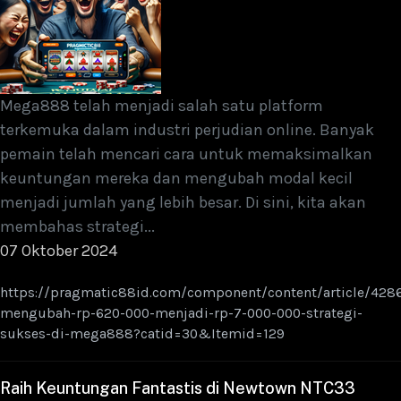
Mega888 telah menjadi salah satu platform
terkemuka dalam industri perjudian online. Banyak
pemain telah mencari cara untuk memaksimalkan
keuntungan mereka dan mengubah modal kecil
menjadi jumlah yang lebih besar. Di sini, kita akan
membahas strategi...
07 Oktober 2024
https://pragmatic88id.com/component/content/article/428
mengubah-rp-620-000-menjadi-rp-7-000-000-strategi-
sukses-di-mega888?catid=30&Itemid=129
Raih Keuntungan Fantastis di Newtown NTC33