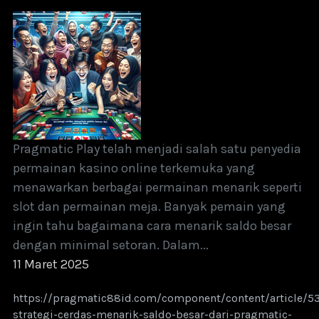
Pragmatic Play telah menjadi salah satu penyedia
permainan kasino online terkemuka yang
menawarkan berbagai permainan menarik seperti
slot dan permainan meja. Banyak pemain yang
ingin tahu bagaimana cara menarik saldo besar
dengan minimal setoran. Dalam...
11 Maret 2025
https://pragmatic88id.com/component/content/article/5
strategi-cerdas-menarik-saldo-besar-dari-pragmatic-