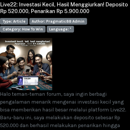
Live22: Investasi Kecil, Hasil Menggiurkan! Deposito
Rp 520.000, Penarikan Rp 5.900.000
Type: Article
Author: Pragmatic88 Admin
Category: How To Win
Language: *
Halo teman-teman forum, saya ingin berbagi
pengalaman menarik mengenai investasi kecil yang
bisa memberikan hasil besar melalui platform Live22.
Baru-baru ini, saya melakukan deposito sebesar Rp
520.000 dan berhasil melakukan penarikan hingga