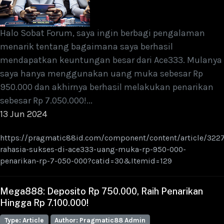
Halo Sobat Forum, saya ingin berbagi pengalaman
menarik tentang bagaimana saya berhasil
mendapatkan keuntungan besar dari Ace333. Mulanya
saya hanya menggunakan uang muka sebesar Rp
950.000 dan akhirnya berhasil melakukan penarikan
sebesar Rp 7.050.000!...
13 Jun 2024
https://pragmatic88id.com/component/content/article/3227
rahasia-sukses-di-ace333-uang-muka-rp-950-000-
penarikan-rp-7-050-000?catid=30&Itemid=129
Mega888: Deposito Rp 750.000, Raih Penarikan
Hingga Rp 7.100.000!
Type: Article
Author: Pragmatic88 Admin