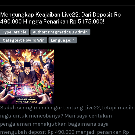
Mengungkap Keajaiban Live22: Dari Deposit Rp
490.000 Hingga Penarikan Rp 5.175.000!
Type: Article
Author: Pragmatic88 Admin
Category: How To Win
Language: *
Sudah sering mendengar tentang Live22, tetapi masih
ragu untuk mencobanya? Mari saya ceritakan
pengalaman menakjubkan bagaimana saya
mengubah deposit Rp 490.000 menjadi penarikan Rp