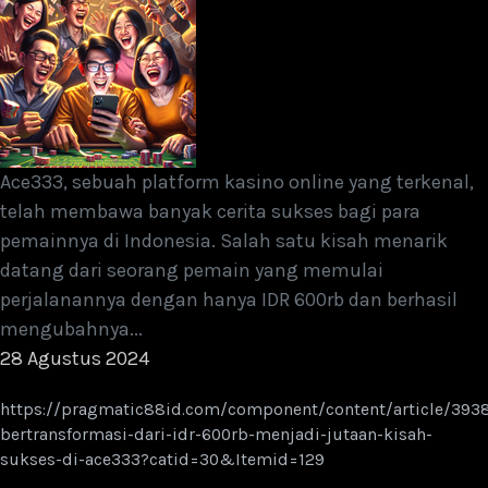
Ace333, sebuah platform kasino online yang terkenal,
telah membawa banyak cerita sukses bagi para
pemainnya di Indonesia. Salah satu kisah menarik
datang dari seorang pemain yang memulai
perjalanannya dengan hanya IDR 600rb dan berhasil
mengubahnya...
28 Agustus 2024
https://pragmatic88id.com/component/content/article/393
bertransformasi-dari-idr-600rb-menjadi-jutaan-kisah-
sukses-di-ace333?catid=30&Itemid=129