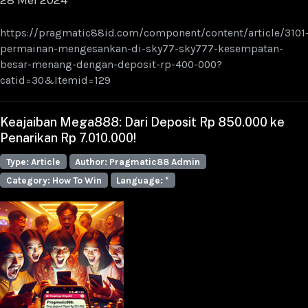
28 Mei 2024
https://pragmatic88id.com/component/content/article/3101
permainan-mengesankan-di-sky77-sky777-kesempatan-
besar-menang-dengan-deposit-rp-400-000?
catid=30&Itemid=129
Keajaiban Mega888: Dari Deposit Rp 850.000 ke
Penarikan Rp 7.010.000!
Type: Article
Author: Pragmatic88 Admin
Category: How To Win
Language: *