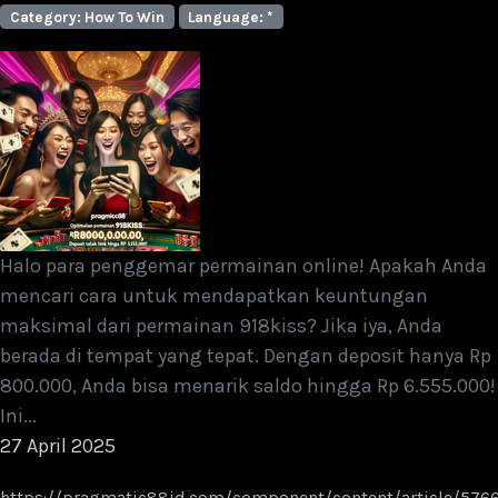
Category: How To Win
Language: *
Halo para penggemar permainan online! Apakah Anda
mencari cara untuk mendapatkan keuntungan
maksimal dari permainan 918kiss? Jika iya, Anda
berada di tempat yang tepat. Dengan deposit hanya Rp
800.000, Anda bisa menarik saldo hingga Rp 6.555.000!
Ini...
27 April 2025