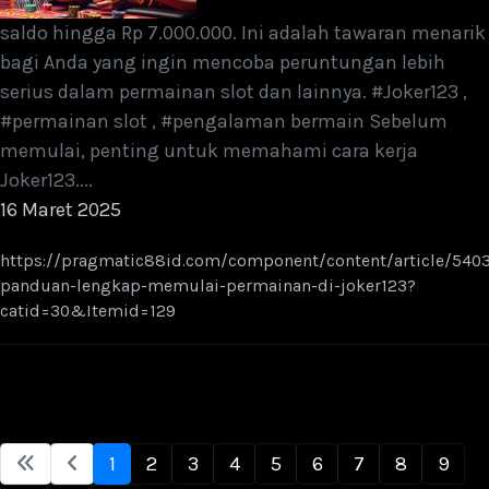
saldo hingga Rp 7.000.000. Ini adalah tawaran menarik
bagi Anda yang ingin mencoba peruntungan lebih
serius dalam permainan slot dan lainnya. #Joker123 ,
#permainan slot , #pengalaman bermain Sebelum
memulai, penting untuk memahami cara kerja
Joker123....
16 Maret 2025
https://pragmatic88id.com/component/content/article/5403
panduan-lengkap-memulai-permainan-di-joker123?
catid=30&Itemid=129
1
2
3
4
5
6
7
8
9