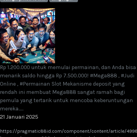
Rp 1.200.000 untuk memulai permainan, dan Anda bisa
menarik saldo hingga Rp 7.500.000! #Mega888 , #Judi
Online , #Permainan Slot Mekanisme deposit yang
rendah ini membuat Mega888 sangat ramah bagi
pemula yang tertarik untuk mencoba keberuntungan
mereka....
21 Januari 2025
https://pragmatic88id.com/component/content/article/499