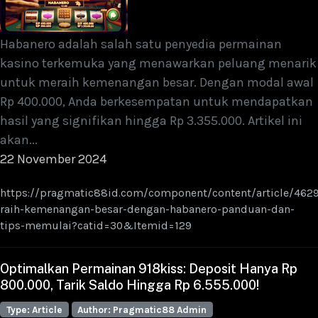
Habanero adalah salah satu penyedia permainan
kasino terkemuka yang menawarkan peluang menarik
untuk meraih kemenangan besar. Dengan modal awal
Rp 400.000, Anda berkesempatan untuk mendapatkan
hasil yang signifikan hingga Rp 3.355.000. Artikel ini
akan...
22 November 2024
https://pragmatic88id.com/component/content/article/4629
raih-kemenangan-besar-dengan-habanero-panduan-dan-
tips-memulai?catid=30&Itemid=129
Optimalkan Permainan 918kiss: Deposit Hanya Rp
800.000, Tarik Saldo Hingga Rp 6.555.000!
Type: Article
Author: Pragmatic88 Admin