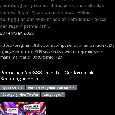
peruntungannya dalam dunia permainan slot dan
lainnya. #judi , #permainan online , #918kiss
Keunggulan dari 918kiss adalah kemudahan akses
dan ragam permainan...
20 Februari 2025
https://pragmatic88id.com/component/content/article/5213
rajanya-permainan-918kiss-deposit-minim-penarikan-
maksimal?catid=30&Itemid=129
Permainan Ace333: Investasi Cerdas untuk
Keuntungan Besar
Type: Article
Author: Pragmatic88 Admin
Category: How To Win
Language: *