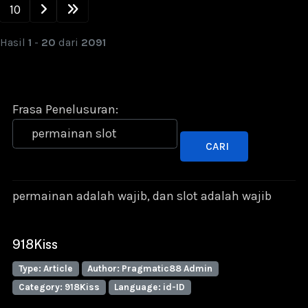
10
Hasil
1
-
20
dari
2091
Frasa Penelusuran:
Search Form
CARI
Type 2 or more characters for results.
permainan
adalah wajib
, dan
slot
adalah wajib
918Kiss
Type: Article
Author: Pragmatic88 Admin
Category: 918Kiss
Language: id-ID