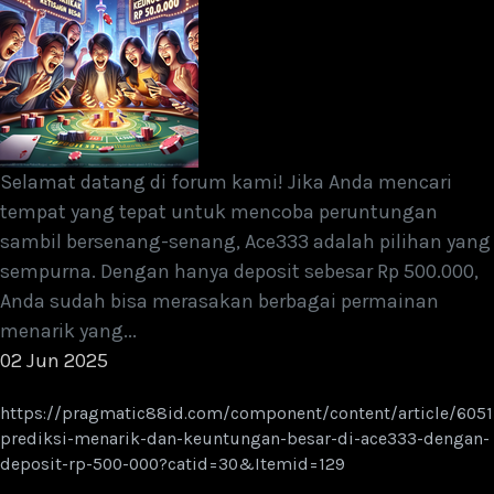
Selamat datang di forum kami! Jika Anda mencari
tempat yang tepat untuk mencoba peruntungan
sambil bersenang-senang, Ace333 adalah pilihan yang
sempurna. Dengan hanya deposit sebesar Rp 500.000,
Anda sudah bisa merasakan berbagai permainan
menarik yang...
02 Jun 2025
https://pragmatic88id.com/component/content/article/6051
prediksi-menarik-dan-keuntungan-besar-di-ace333-dengan-
deposit-rp-500-000?catid=30&Itemid=129