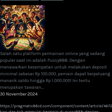
Salah satu platform permainan online yang sedang
populer saat ini adalah Pussy888. Dengan
menawarkan kesempatan untuk melakukan deposit
minimal sebesar Rp 100.000, pemain dapat berpeluang
menarik saldo hingga Rp 1.000.000! Ini tentu
merupakan tawaran...
30 November 2024
https://pragmatic88id.com/component/content/article/4672
tips-dan-trik-memulai-bermain-di-pussy888-dengan-