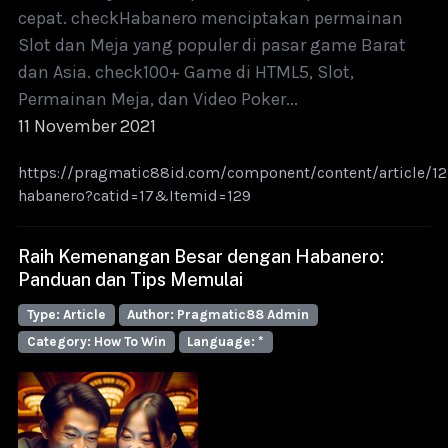
cepat. checkHabanero menciptakan permainan
Slot dan Meja yang populer di pasar game Barat
dan Asia. check100+ Game di HTML5, Slot,
Permainan Meja, dan Video Poker...
11 November 2021
https://pragmatic88id.com/component/content/article/12
habanero?catid=17&Itemid=129
Raih Kemenangan Besar dengan Habanero:
Panduan dan Tips Memulai
Type: Article
Author: Pragmatic88 Admin
Category: How To Win
Language: *