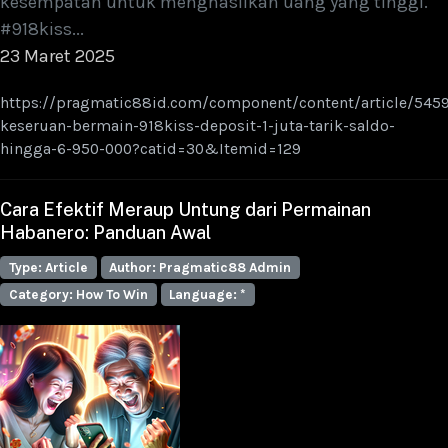
kesempatan untuk menghasilkan uang yang tinggi.
#918kiss...
23 Maret 2025
https://pragmatic88id.com/component/content/article/5459
keseruan-bermain-918kiss-deposit-1-juta-tarik-saldo-
hingga-6-950-000?catid=30&Itemid=129
Cara Efektif Meraup Untung dari Permainan
Habanero: Panduan Awal
Type: Article
Author: Pragmatic88 Admin
Category: How To Win
Language: *