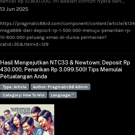
senilai Rp 10.800.000. Ini adalah contoh nyata dari...
13 Jun 2025
https://pragmatic88id.com/component/content/article/6134
mega888-dari-deposit-rp-1-500-000-menuju-penarikan-rp-
10-800-000-peluang-emas-di-dunia-permainan?
catid=30&Itemid=129
Hasil Mengejutkan NTC33 & Newtown: Deposit Rp
430.000, Penarikan Rp 3.099.500! Tips Memulai
Petualangan Anda
Type: Article
Author: Pragmatic88 Admin
Category: How To Win
Language: *