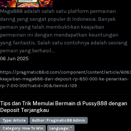
Mega888 adalah salah satu platform permainan
daring yang sangat populer di Indonesia. Banyak
pemain yang telah membuktikan keajaiban
permainan ini dengan mendapatkan keuntungan
yang fantastis. Salah satu contohnya adalah seorang
pemain yang berhasil...
06 Jun 2025
https://pragmatic88id.com/component/content/article/608
keajaiban-mega888-dari-deposit-rp-850-000-ke-penarikan-
rp-7-010-000?catid=30&Itemid=129
Tips dan Trik Memulai Bermain di Pussy888 dengan
Deposit Terjangkau
Type: Article
Author: Pragmatic88 Admin
Category: How To Win
Language: *