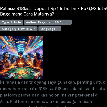
Rahasia 918kiss: Deposit Rp 1 Juta, Tarik Rp 6,92 Juta!
Bagaimana Cara Mulainya?
Type: Article
Author: Pragmatic88 Admin
Category: How To Win
Language: *
ke rahasia dan trik yang saya gunakan, penting untuk
memahami apa itu 918kiss. 918kiss adalah salah satu
platform permainan kasino online yang terkenal di
Asia. Platform ini menawarkan berbagai macam