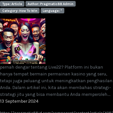
Type: Article
Author: Pragmatic88 Admin
Category: How To Win
Language: *
pernah dengar tentang Live22? Platform ini bukan
hanya tempat bermain permainan kasino yang seru,
tetapi juga peluang untuk meningkatkan penghasilan
Anda. Dalam artikel ini, kita akan membahas strategi-
strategi jitu yang bisa membantu Anda memperoleh...
13 September 2024