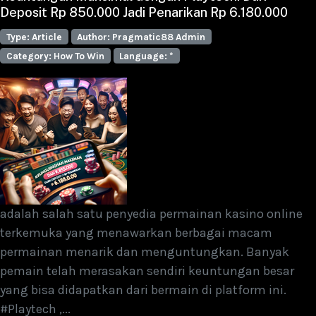
Deposit Rp 850.000 Jadi Penarikan Rp 6.180.000
Type: Article
Author: Pragmatic88 Admin
Category: How To Win
Language: *
adalah salah satu penyedia permainan kasino online
terkemuka yang menawarkan berbagai macam
permainan menarik dan menguntungkan. Banyak
pemain telah merasakan sendiri keuntungan besar
yang bisa didapatkan dari bermain di platform ini.
#Playtech ,...