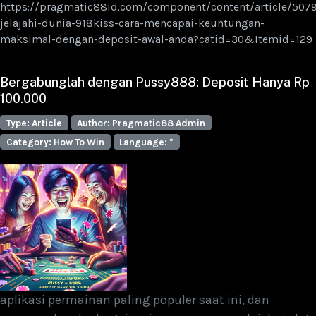
https://pragmatic88id.com/component/content/article/5079
jelajahi-dunia-918kiss-cara-mencapai-keuntungan-
maksimal-dengan-deposit-awal-anda?catid=30&Itemid=129
Bergabunglah dengan Pussy888: Deposit Hanya Rp
100.000
Type: Article
Author: Pragmatic88 Admin
Category: How To Win
Language: *
aplikasi permainan paling populer saat ini, dan