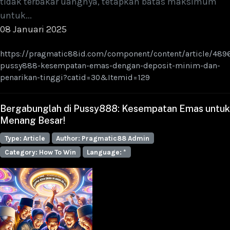
tidak terbakar uangnya, tetapkan batas maksimum
untuk...
08 Januari 2025
https://pragmatic88id.com/component/content/article/489
pussy888-kesempatan-emas-dengan-deposit-minim-dan-
penarikan-tinggi?catid=30&Itemid=129
Bergabunglah di Pussy888: Kesempatan Emas untuk
Menang Besar!
Type: Article
Author: Pragmatic88 Admin
Category: How To Win
Language: *