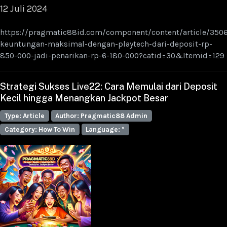
12 Juli 2024
https://pragmatic88id.com/component/content/article/3506
keuntungan-maksimal-dengan-playtech-dari-deposit-rp-
850-000-jadi-penarikan-rp-6-180-000?catid=30&Itemid=129
Strategi Sukses Live22: Cara Memulai dari Deposit
Kecil hingga Menangkan Jackpot Besar
Type: Article
Author: Pragmatic88 Admin
Category: How To Win
Language: *