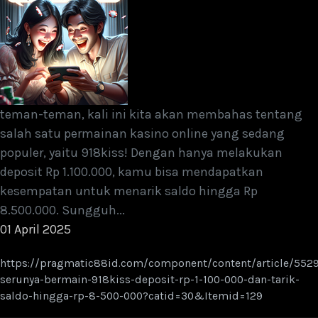
teman-teman, kali ini kita akan membahas tentang
salah satu permainan kasino online yang sedang
populer, yaitu 918kiss! Dengan hanya melakukan
deposit Rp 1.100.000, kamu bisa mendapatkan
kesempatan untuk menarik saldo hingga Rp
8.500.000. Sungguh...
01 April 2025
https://pragmatic88id.com/component/content/article/5529
serunya-bermain-918kiss-deposit-rp-1-100-000-dan-tarik-
saldo-hingga-rp-8-500-000?catid=30&Itemid=129