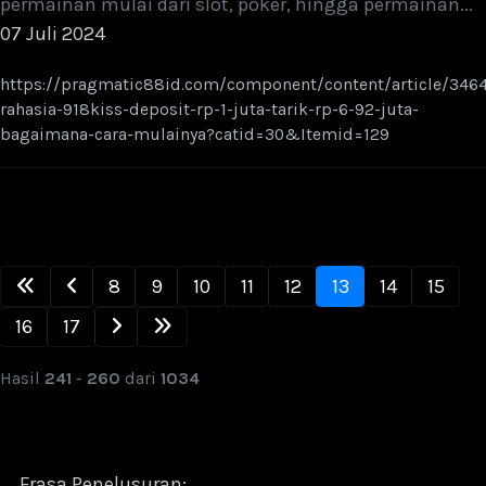
permainan mulai dari slot, poker, hingga permainan...
07 Juli 2024
https://pragmatic88id.com/component/content/article/3464
rahasia-918kiss-deposit-rp-1-juta-tarik-rp-6-92-juta-
bagaimana-cara-mulainya?catid=30&Itemid=129
8
9
10
11
12
13
14
15
16
17
Hasil
241
-
260
dari
1034
Frasa Penelusuran: