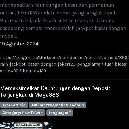
mendapatkan keuntungan besar dari permainan
online, Joker123 adalah pilihan yang sangat tepat.
Baru-baru ini, ada kisah sukses menarik di mana
seseorang berhasil memperoleh jackpot besar dengan
modal...
19 Agustus 2024
https://pragmatic88id.com/component/content/article/386
raih-jackpot-besar-dengan-joker123-pengalaman-luar-biasa?
catid=30&Itemid=129
Memaksimalkan Keuntungan dengan Deposit
Terjangkau di Mega888
Type: Article
Author: Pragmatic88 Admin
Category: How To Win
Language: *