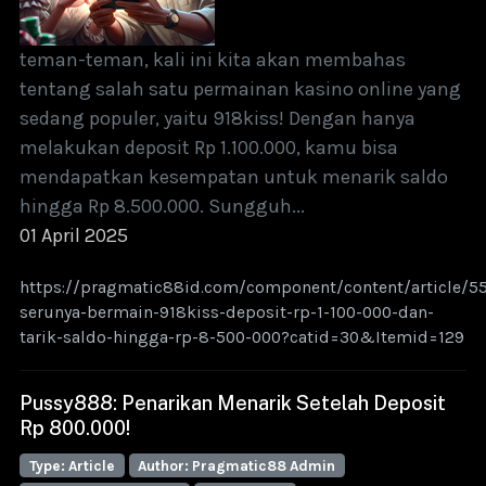
teman-teman, kali ini kita akan membahas
tentang salah satu permainan kasino online yang
sedang populer, yaitu 918kiss! Dengan hanya
melakukan deposit Rp 1.100.000, kamu bisa
mendapatkan kesempatan untuk menarik saldo
hingga Rp 8.500.000. Sungguh...
01 April 2025
https://pragmatic88id.com/component/content/article/5
serunya-bermain-918kiss-deposit-rp-1-100-000-dan-
tarik-saldo-hingga-rp-8-500-000?catid=30&Itemid=129
Pussy888: Penarikan Menarik Setelah Deposit
Rp 800.000!
Type: Article
Author: Pragmatic88 Admin