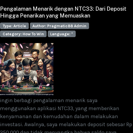
Pengalaman Menarik dengan NTC33: Dari Deposit
Hingga Penarikan yang Memuaskan
Type: Article
Author: Pragmatic88 Admin
Category: How To Win
Language: *
ingin berbagi pengalaman menarik saya
menggunakan aplikasi NTC33, yang memberikan
kenyamanan dan kemudahan dalam melakukan
investasi. Awalnya, saya melakukan deposit sebesar Rp
250.000 dan tidak menyangka bahwa saldo saya