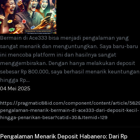
Bermain di Ace333 bisa menjadi pengalaman yang
sangat menarik dan menguntungkan. Saya baru-baru
ini mencoba platform ini dan hasilnya sangat
menggembirakan. Dengan hanya melakukan deposit
sebesar Rp 800.000, saya berhasil menarik keuntungan
hingga Rp...
04 Mei 2025
https://pragmatic88id.com/component/content/article/582
pengalaman-menarik-bermain-di-ace333-dari-deposit-kecil-
hingga-penarikan-besar?catid=30&Itemid=129
Pengalaman Menarik Deposit Habanero: Dari Rp