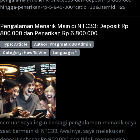
pengalaman-menarik-di-ace333-dari-deposit-rp-880-000-
hingga-penarikan-rp-5-840-000?catid=30&Itemid=129
Pengalaman Menarik Main di NTC33: Deposit Rp
800.000 dan Penarikan Rp 6.800.000
Type: Article
Author: Pragmatic88 Admin
Category: How To Win
Language: *
semua! Saya ingin berbagi pengalaman menarik saya
saat bermain di NTC33. Awalnya, saya melakukan
deposit sebesar Rp 800.000 dan tidak menyangka