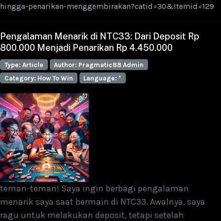
hingga-penarikan-menggembirakan?catid=30&Itemid=129
Pengalaman Menarik di NTC33: Dari Deposit Rp
800.000 Menjadi Penarikan Rp 4.450.000
Type: Article
Author: Pragmatic88 Admin
Category: How To Win
Language: *
teman-teman! Saya ingin berbagi pengalaman
menarik saya saat bermain di NTC33. Awalnya, saya
ragu untuk melakukan deposit, tetapi setelah