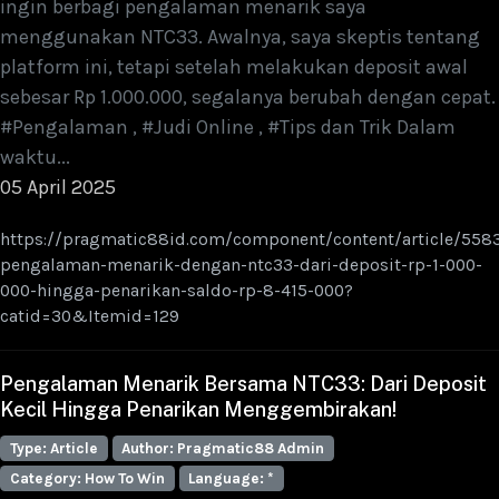
ingin berbagi pengalaman menarik saya
menggunakan NTC33. Awalnya, saya skeptis tentang
platform ini, tetapi setelah melakukan deposit awal
sebesar Rp 1.000.000, segalanya berubah dengan cepat.
#Pengalaman , #Judi Online , #Tips dan Trik Dalam
waktu...
05 April 2025
https://pragmatic88id.com/component/content/article/558
pengalaman-menarik-dengan-ntc33-dari-deposit-rp-1-000-
000-hingga-penarikan-saldo-rp-8-415-000?
catid=30&Itemid=129
Pengalaman Menarik Bersama NTC33: Dari Deposit
Kecil Hingga Penarikan Menggembirakan!
Type: Article
Author: Pragmatic88 Admin
Category: How To Win
Language: *