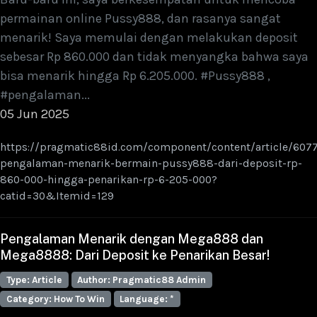
permainan online Pussy888, dan rasanya sangat
menarik! Saya memulai dengan melakukan deposit
sebesar Rp 860.000 dan tidak menyangka bahwa saya
bisa menarik hingga Rp 6.205.000. #Pussy888 ,
#pengalaman...
05 Jun 2025
https://pragmatic88id.com/component/content/article/6077
pengalaman-menarik-bermain-pussy888-dari-deposit-rp-
860-000-hingga-penarikan-rp-6-205-000?
catid=30&Itemid=129
Pengalaman Menarik dengan Mega888 dan
Mega8888: Dari Deposit ke Penarikan Besar!
Type: Article
Author: Pragmatic88 Admin
Category: How To Win
Language: *