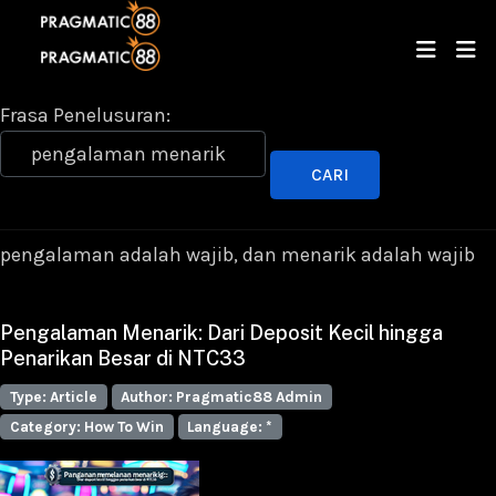
Frasa Penelusuran:
Search Form
CARI
Type 2 or more characters for results.
pengalaman
adalah wajib
, dan
menarik
adalah wajib
Pengalaman Menarik: Dari Deposit Kecil hingga
Penarikan Besar di NTC33
Type: Article
Author: Pragmatic88 Admin
Category: How To Win
Language: *