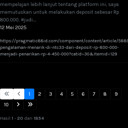
mempelajari lebih lanjut tentang platform ini, saya
memutuskan untuk melakukan deposit sebesar Rp
800.000. #judi...
12 Mei 2025
https://pragmatic88id.com/component/content/article/588
pengalaman-menarik-di-ntc33-dari-deposit-rp-800-000-
menjadi-penarikan-rp-4-450-000?catid=30&Itemid=129
1
2
3
4
5
6
7
8
9
10
Hasil
1
-
20
dari
1854