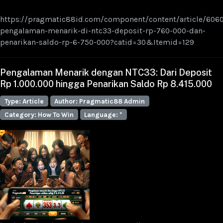
https://pragmatic88id.com/component/content/article/6060
pengalaman-menarik-di-ntc33-deposit-rp-760-000-dan-
penarikan-saldo-rp-6-750-000?catid=30&Itemid=129
Pengalaman Menarik dengan NTC33: Dari Deposit
Rp 1.000.000 hingga Penarikan Saldo Rp 8.415.000
Type: Article
Author: Pragmatic88 Admin
Category: How To Win
Language: *