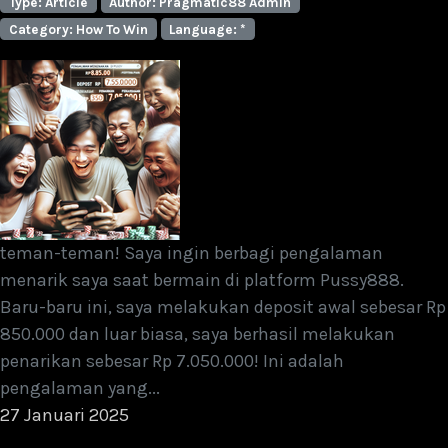
Type: Article
Author: Pragmatic88 Admin
Category: How To Win
Language: *
teman-teman! Saya ingin berbagi pengalaman
menarik saya saat bermain di platform Pussy888.
Baru-baru ini, saya melakukan deposit awal sebesar Rp
850.000 dan luar biasa, saya berhasil melakukan
penarikan sebesar Rp 7.050.000! Ini adalah
pengalaman yang...
27 Januari 2025