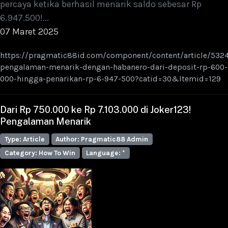
percaya ketika berhasil menarik saldo sebesar Rp
6.947.500!...
07 Maret 2025
https://pragmatic88id.com/component/content/article/5324
pengalaman-menarik-dengan-habanero-dari-deposit-rp-600-
000-hingga-penarikan-rp-6-947-500?catid=30&Itemid=129
Dari Rp 750.000 ke Rp 7.103.000 di Joker123!
Pengalaman Menarik
Type: Article
Author: Pragmatic88 Admin
Category: How To Win
Language: *