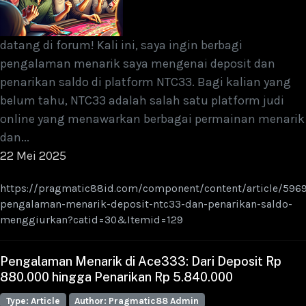
datang di forum! Kali ini, saya ingin berbagi
pengalaman menarik saya mengenai deposit dan
penarikan saldo di platform NTC33. Bagi kalian yang
belum tahu, NTC33 adalah salah satu platform judi
online yang menawarkan berbagai permainan menarik
dan...
22 Mei 2025
https://pragmatic88id.com/component/content/article/5969
pengalaman-menarik-deposit-ntc33-dan-penarikan-saldo-
menggiurkan?catid=30&Itemid=129
Pengalaman Menarik di Ace333: Dari Deposit Rp
880.000 hingga Penarikan Rp 5.840.000
Type: Article
Author: Pragmatic88 Admin