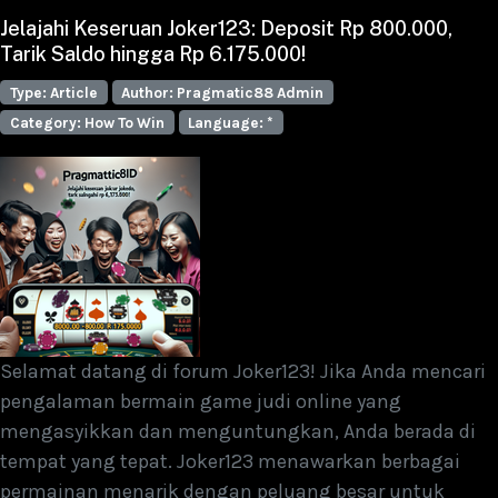
Jelajahi Keseruan Joker123: Deposit Rp 800.000,
Tarik Saldo hingga Rp 6.175.000!
Type: Article
Author: Pragmatic88 Admin
Category: How To Win
Language: *
Selamat datang di forum Joker123! Jika Anda mencari
pengalaman bermain game judi online yang
mengasyikkan dan menguntungkan, Anda berada di
tempat yang tepat. Joker123 menawarkan berbagai
permainan menarik dengan peluang besar untuk