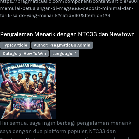
https://pragmatic88id.com/component/content/article/6001
memulai-petualangan-di-mega888-deposit-minimal-dan-
tarik-saldo-yang-menarik?catid=30&Itemid=129
Pengalaman Menarik dengan NTC33 dan Newtown
Type: Article
Author: Pragmatic88 Admin
Category: How To Win
Language: *
Hai semua, saya ingin berbagi pengalaman menarik
saya dengan dua platform populer, NTC33 dan