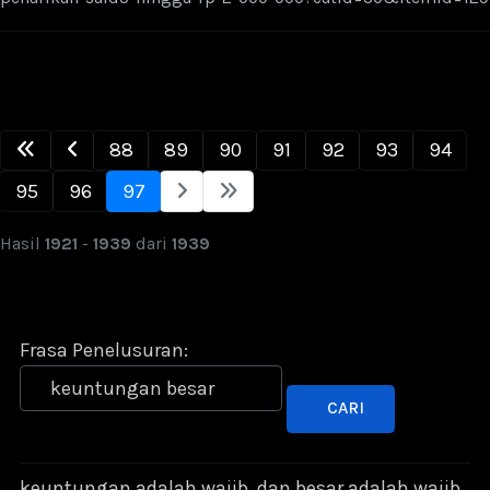
88
89
90
91
92
93
94
95
96
97
Hasil
1921
-
1939
dari
1939
Frasa Penelusuran:
Search Form
CARI
Type 2 or more characters for results.
keuntungan
adalah wajib
, dan
besar
adalah wajib