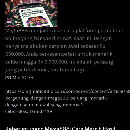
Mega888 menjadi salah satu platform permainan
online yang banyak diminati saat ini. Dengan
hanya melakukan setoran awal sebesar Rp
550.000, Anda berkesempatan untuk menarik
saldo hingga Rp 6.000.000. Ini adalah peluang
yang patut dicoba, terutama bagi...
23 Mei 2025
https://pragmatic88id.com/component/content/article/5
bergabung-dengan-mega888-peluang-menarik-
dengan-setoran-awal-yang-minimal?
catid=30&Itemid=129
Keberuntungan Mega888: Cara Meraih Hasil