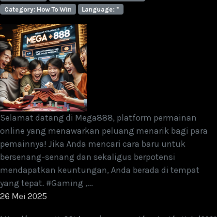
Category: How To Win
Language: *
Selamat datang di Mega888, platform permainan
online yang menawarkan peluang menarik bagi para
pemainnya! Jika Anda mencari cara baru untuk
bersenang-senang dan sekaligus berpotensi
mendapatkan keuntungan, Anda berada di tempat
yang tepat. #Gaming ,...
26 Mei 2025