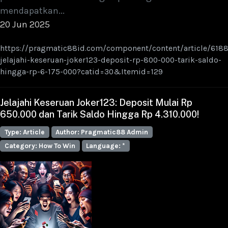
mendapatkan...
20 Jun 2025
https://pragmatic88id.com/component/content/article/6188
jelajahi-keseruan-joker123-deposit-rp-800-000-tarik-saldo-
hingga-rp-6-175-000?catid=30&Itemid=129
Jelajahi Keseruan Joker123: Deposit Mulai Rp
650.000 dan Tarik Saldo Hingga Rp 4.310.000!
Type: Article
Author: Pragmatic88 Admin
Category: How To Win
Language: *