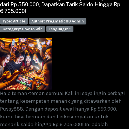
dari Rp 550.000, Dapatkan Tarik Saldo Hingga Rp
6.705.000!
Type: Article
Author: Pragmatic88 Admin
Category: How To Win
Language: *
Halo teman-teman semua! Kali ini saya ingin berbagi
tentang kesempatan menarik yang ditawarkan oleh
Pussy888. Dengan deposit awal hanya Rp 550.000,
kamu bisa bermain dan berkesempatan untuk
menarik saldo hingga Rp 6.705.000! Ini adalah