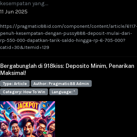
kesempatan yang...
11 Jun 2025
https://pragmatic88id.com/component/content/article/6117
penuh-kesempatan-dengan-pussy888-deposit-mulai-dari-
rp-550-000-dapatkan-tarik-saldo-hingga-rp-6-705-000?
catid=30&Itemid=129
Bergabunglah di 918kiss: Deposito Minim, Penarikan
Maksimal!
Type: Article
Author: Pragmatic88 Admin
Category: How To Win
Language: *