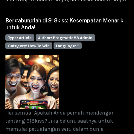
Bergabunglah di 918kiss: Kesempatan Menarik
untuk Anda!
Type: Article
Author: Pragmatic88 Admin
Category: How To Win
Language: *
Hai semua! Apakah Anda pernah mendengar
tentang 918kiss? Jika belum, saatnya untuk
memulai petualangan seru dalam dunia