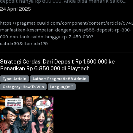
deposit hanya Rp 800.000, Anda bisa menarik saldo...
24 April 2025
https://pragmatic88id.com/component/content/article/5743
manfaatkan-kesempatan-dengan-pussy888-deposit-rp-800-
000-dan-tarik-saldo-hingga-rp-7-450-000?
catid=30&Itemid=129
Strategi Cerdas: Dari Deposit Rp 1.600.000 ke
Penarikan Rp 6.850.000 di Playtech
Type: Article
Author: Pragmatic88 Admin
Category: How To Win
Language: *