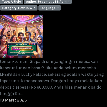
Type: Article
Author: Pragmatic88 Admin
Category: How To Win
Language: *
teman-teman! Siapa di sini yang ingin merasakan
keberuntungan besar? Jika Anda belum mencoba
LPE88 dan Lucky Palace, sekarang adalah waktu yang
tepat untuk mencobanya. Dengan hanya melakukan
deposit sebesar Rp 600.000, Anda bisa menarik saldo
hingga Rp...
18 Maret 2025