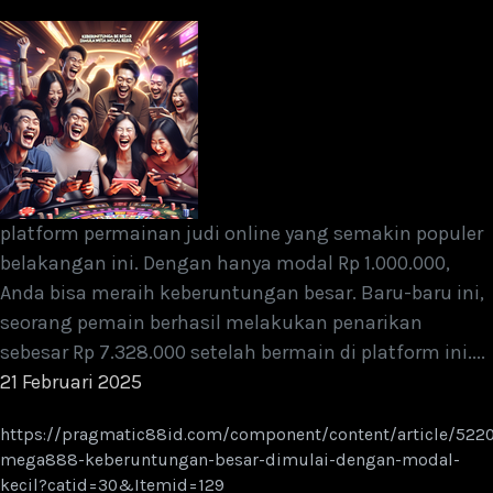
platform permainan judi online yang semakin populer
belakangan ini. Dengan hanya modal Rp 1.000.000,
Anda bisa meraih keberuntungan besar. Baru-baru ini,
seorang pemain berhasil melakukan penarikan
sebesar Rp 7.328.000 setelah bermain di platform ini....
21 Februari 2025
https://pragmatic88id.com/component/content/article/5220
mega888-keberuntungan-besar-dimulai-dengan-modal-
kecil?catid=30&Itemid=129