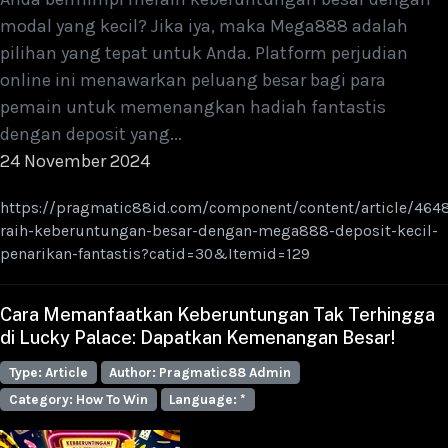
modal yang kecil? Jika iya, maka Mega888 adalah
pilihan yang tepat untuk Anda. Platform perjudian
online ini menawarkan peluang besar bagi para
pemain untuk memenangkan hadiah fantastis
dengan deposit yang...
24 November 2024
https://pragmatic88id.com/component/content/article/464
raih-keberuntungan-besar-dengan-mega888-deposit-kecil-
penarikan-fantastis?catid=30&Itemid=129
Cara Memanfaatkan Keberuntungan Tak Terhingga
di Lucky Palace: Dapatkan Kemenangan Besar!
Type: Article
Author: Pragmatic88 Admin
Category: How To Win
Language: *