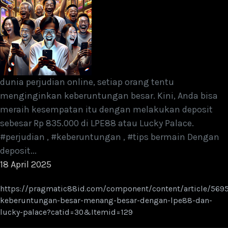
dunia perjudian online, setiap orang tentu
menginginkan keberuntungan besar. Kini, Anda bisa
meraih kesempatan itu dengan melakukan deposit
sebesar Rp 835.000 di LPE88 atau Lucky Palace.
#perjudian , #keberuntungan , #tips bermain Dengan
deposit...
18 April 2025
https://pragmatic88id.com/component/content/article/5695
keberuntungan-besar-menang-besar-dengan-lpe88-dan-
lucky-palace?catid=30&Itemid=129