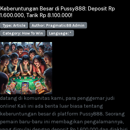
Keberuntungan Besar di Pussy888: Deposit Rp
1.600.000, Tarik Rp 8.100.000!
Type: Article
Author: Pragmatic88 Admin
Category: How To Win
Language: *
datang di komunitas kami, para penggemar judi
online! Kali ini ada berita luar biasa tentang
keberuntungan besar di platform Pussy888. Seorang
pemain baru-baru ini membagikan pengalamannya,
yang dimulai dengan deposit Rp 1.600.000 dan diakhiri