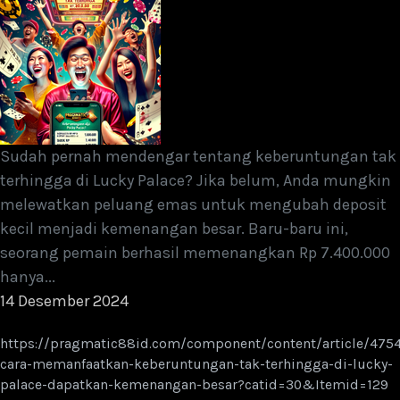
Sudah pernah mendengar tentang keberuntungan tak
terhingga di Lucky Palace? Jika belum, Anda mungkin
melewatkan peluang emas untuk mengubah deposit
kecil menjadi kemenangan besar. Baru-baru ini,
seorang pemain berhasil memenangkan Rp 7.400.000
hanya...
14 Desember 2024
https://pragmatic88id.com/component/content/article/4754
cara-memanfaatkan-keberuntungan-tak-terhingga-di-lucky-
palace-dapatkan-kemenangan-besar?catid=30&Itemid=129