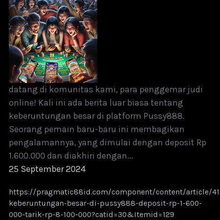
datang di komunitas kami, para penggemar judi
online! Kali ini ada berita luar biasa tentang
keberuntungan besar di platform Pussy888.
Seorang pemain baru-baru ini membagikan
pengalamannya, yang dimulai dengan deposit Rp
1.600.000 dan diakhiri dengan...
25 September 2024
https://pragmatic88id.com/component/content/article/41
keberuntungan-besar-di-pussy888-deposit-rp-1-600-
000-tarik-rp-8-100-000?catid=30&Itemid=129