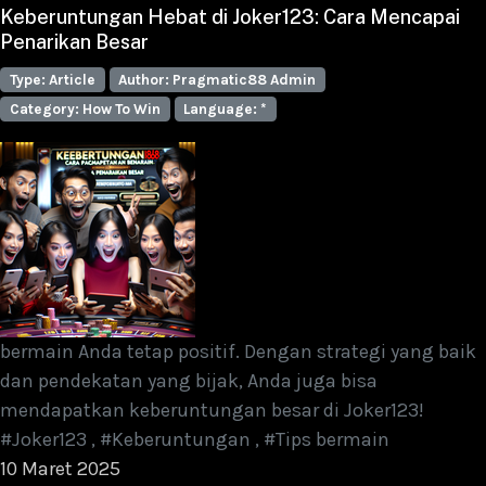
Keberuntungan Hebat di Joker123: Cara Mencapai
Penarikan Besar
Type: Article
Author: Pragmatic88 Admin
Category: How To Win
Language: *
bermain Anda tetap positif. Dengan strategi yang baik
dan pendekatan yang bijak, Anda juga bisa
mendapatkan keberuntungan besar di Joker123!
#Joker123 , #Keberuntungan , #Tips bermain
10 Maret 2025