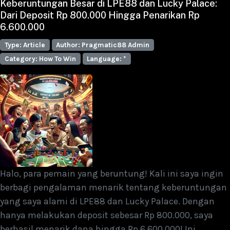
Keberuntungan Besar di LPE88 dan Lucky Palace:
Dari Deposit Rp 800.000 Hingga Penarikan Rp
6.600.000
Type: Article
Author: Pragmatic88 Admin
Category: How To Win
Language: *
Halo, para pemain yang beruntung! Kali ini saya ingin
berbagi pengalaman menarik tentang keberuntungan
yang saya alami di LPE88 dan Lucky Palace. Dengan
hanya melakukan deposit sebesar Rp 800.000, saya
berhasil menarik dana hingga Rp 6.600.000! Ini...