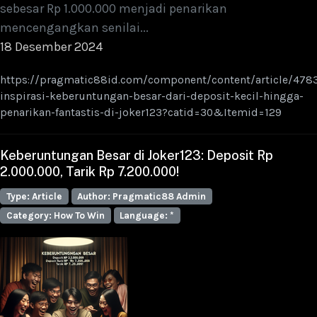
sebesar Rp 1.000.000 menjadi penarikan
mencengangkan senilai...
18 Desember 2024
https://pragmatic88id.com/component/content/article/478
inspirasi-keberuntungan-besar-dari-deposit-kecil-hingga-
penarikan-fantastis-di-joker123?catid=30&Itemid=129
Keberuntungan Besar di Joker123: Deposit Rp
2.000.000, Tarik Rp 7.200.000!
Type: Article
Author: Pragmatic88 Admin
Category: How To Win
Language: *