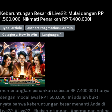
Keberuntungan Besar di Live22: Mulai dengan RP
1.500.000, Nikmati Penarikan RP 7.400.000!
Type: Article
Author: Pragmatic88 Admin
Category: How To Win
Language: *
memenangkan penarikan sebesar RP 7.400.000 hanya
dengan modal awal RP 1.500.000! Ini adalah bukti
nyata bahwa keberuntungan besar menanti Anda di
Live22. #Live22 , #keberuntungan , #permainan online