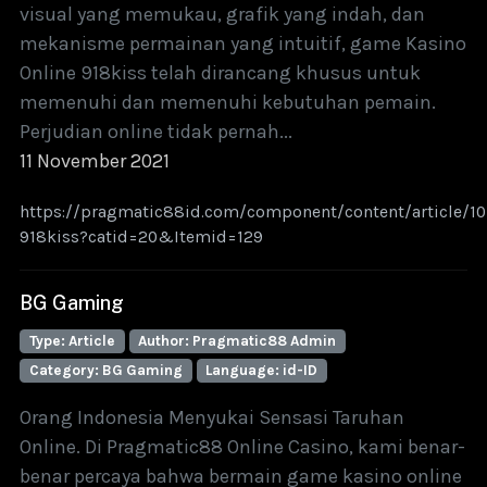
visual yang memukau, grafik yang indah, dan
mekanisme permainan yang intuitif, game Kasino
Online 918kiss telah dirancang khusus untuk
memenuhi dan memenuhi kebutuhan pemain.
Perjudian online tidak pernah...
11 November 2021
https://pragmatic88id.com/component/content/article/10
918kiss?catid=20&Itemid=129
BG Gaming
Type: Article
Author: Pragmatic88 Admin
Category: BG Gaming
Language: id-ID
Orang Indonesia Menyukai Sensasi Taruhan
Online. Di Pragmatic88 Online Casino, kami benar-
benar percaya bahwa bermain game kasino online