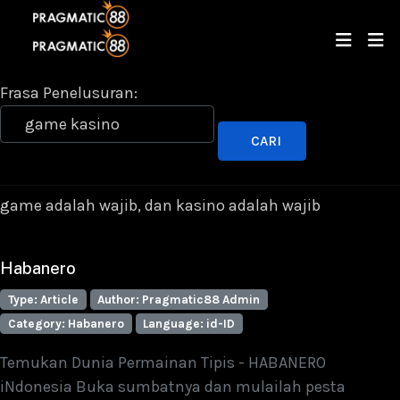
Frasa Penelusuran:
Search Form
CARI
Type 2 or more characters for results.
game
adalah wajib
, dan
kasino
adalah wajib
Habanero
Type: Article
Author: Pragmatic88 Admin
Category: Habanero
Language: id-ID
Temukan Dunia Permainan Tipis - HABANERO
iNdonesia Buka sumbatnya dan mulailah pesta