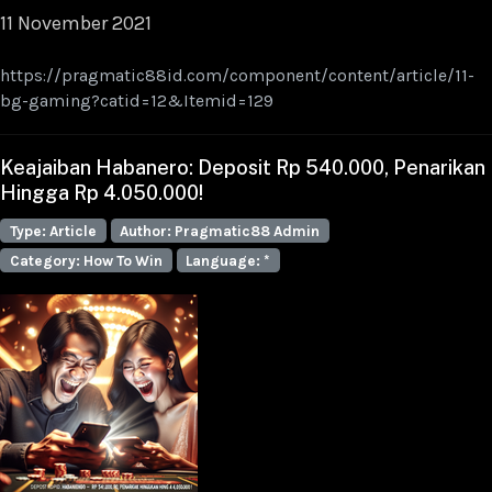
11 November 2021
https://pragmatic88id.com/component/content/article/11-
bg-gaming?catid=12&Itemid=129
Keajaiban Habanero: Deposit Rp 540.000, Penarikan
Hingga Rp 4.050.000!
Type: Article
Author: Pragmatic88 Admin
Category: How To Win
Language: *