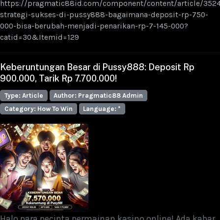
https://pragmatic88id.com/component/content/article/3524
strategi-sukses-di-pussy888-bagaimana-deposit-rp-750-
000-bisa-berubah-menjadi-penarikan-rp-7-145-000?
catid=30&Itemid=129
Keberuntungan Besar di Pussy888: Deposit Rp
900.000, Tarik Rp 7.700.000!
Type: Article
Author: Pragmatic88 Admin
Category: How To Win
Language: *
Halo para pecinta permainan kasino online! Ada kabar