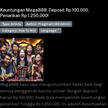
Keuntungan Mega888: Deposit Rp 100.000,
Penarikan Rp 1.250.000!
Type: Article
Author: Pragmatic88 Admin
Category: How To Win
Language: *
Mega888 baru saja mengumumkan kabar baik bagi
semua penggemar kasino online! Dengan deposit
hanya Rp 100.000, Anda bisa memperoleh keuntungan
penarikan hingga Rp 1.250.000. Ini adalah kesempatan