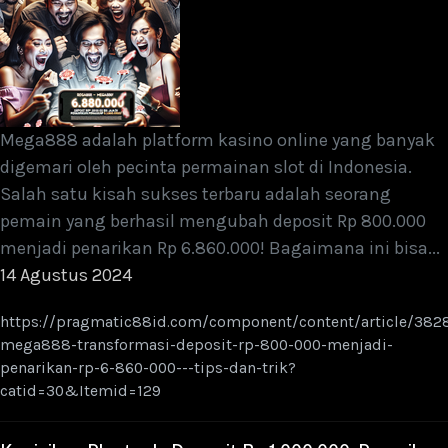
Mega888 adalah platform kasino online yang banyak
digemari oleh pecinta permainan slot di Indonesia.
Salah satu kisah sukses terbaru adalah seorang
pemain yang berhasil mengubah deposit Rp 800.000
menjadi penarikan Rp 6.860.000! Bagaimana ini bisa...
14 Agustus 2024
https://pragmatic88id.com/component/content/article/382
mega888-transformasi-deposit-rp-800-000-menjadi-
penarikan-rp-6-860-000---tips-dan-trik?
catid=30&Itemid=129