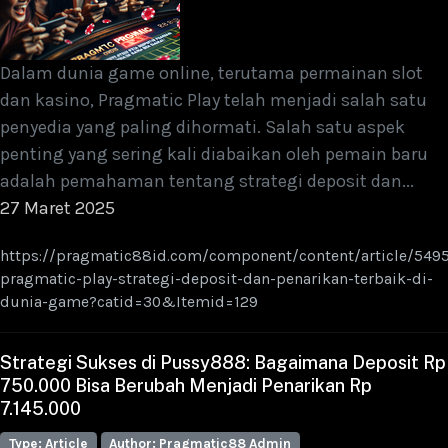
Dalam dunia game online, terutama permainan slot
dan kasino, Pragmatic Play telah menjadi salah satu
penyedia yang paling dihormati. Salah satu aspek
penting yang sering kali diabaikan oleh pemain baru
adalah pemahaman tentang strategi deposit dan...
27 Maret 2025
https://pragmatic88id.com/component/content/article/5495
pragmatic-play-strategi-deposit-dan-penarikan-terbaik-di-
dunia-game?catid=30&Itemid=129
Strategi Sukses di Pussy888: Bagaimana Deposit Rp
750.000 Bisa Berubah Menjadi Penarikan Rp
7.145.000
Type: Article
Author: Pragmatic88 Admin