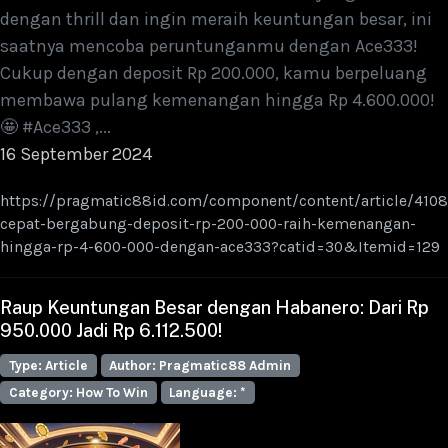
dengan thrill dan ingin meraih keuntungan besar, ini
saatnya mencoba peruntunganmu dengan Ace333!
Cukup dengan deposit Rp 200.000, kamu berpeluang
membawa pulang kemenangan hingga Rp 4.600.000!
🤩 #Ace333 ,...
16 September 2024
https://pragmatic88id.com/component/content/article/4108
cepat-bergabung-deposit-rp-200-000-raih-kemenangan-
hingga-rp-4-600-000-dengan-ace333?catid=30&Itemid=129
Raup Keuntungan Besar dengan Habanero: Dari Rp
950.000 Jadi Rp 6.112.500!
Type: Article
Author: Pragmatic88 Admin
Category: How To Win
Language: *