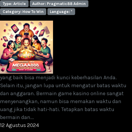
Type: Article
Author: Pragmatic88 Admin
Category: How To Win
Language: *
yang baik bisa menjadi kunci keberhasilan Anda.
Selain itu, jangan lupa untuk mengatur batas waktu
dan anggaran. Bermain game kasino online sangat
menyenangkan, namun bisa memakan waktu dan
uang jika tidak hati-hati. Tetapkan batas waktu
bermain dan...
12 Agustus 2024