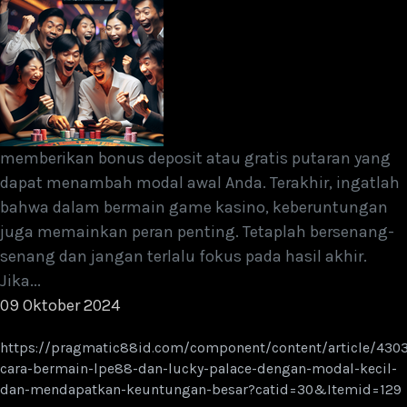
memberikan bonus deposit atau gratis putaran yang
dapat menambah modal awal Anda. Terakhir, ingatlah
bahwa dalam bermain game kasino, keberuntungan
juga memainkan peran penting. Tetaplah bersenang-
senang dan jangan terlalu fokus pada hasil akhir.
Jika...
09 Oktober 2024
https://pragmatic88id.com/component/content/article/4303
cara-bermain-lpe88-dan-lucky-palace-dengan-modal-kecil-
dan-mendapatkan-keuntungan-besar?catid=30&Itemid=129