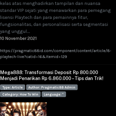
kelas atas menghadirkan tampilan dan nuansa
standar VIP sejati yang menawarkan para pemegang
lisensi Playtech dan para pemainnya fitur,
fungsionalitas, dan personalisasi serta segmentasi
yang unggul...
10 November 2021
https://pragmatic88id.com/component/content/article/8-
playtech-live?catid=16&Itemid=129
Mega888: Transformasi Deposit Rp 800.000
Menjadi Penarikan Rp 6.860.000 – Tips dan Trik!
Type: Article
Author: Pragmatic88 Admin
Category: How To Win
Language: *