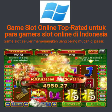
Game Slot Online Top-Rated untuk
para gamers slot online di Indonesia
Game slot seluler memenangkan uang paling mudah di pasar.