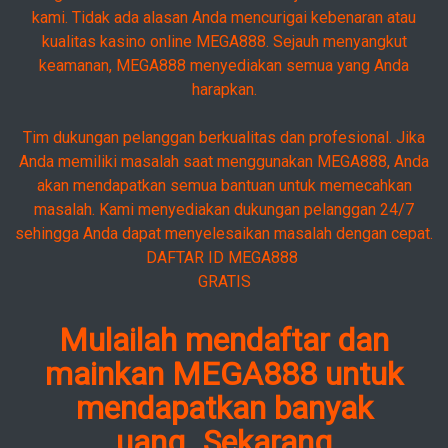
kami. Tidak ada alasan Anda mencurigai kebenaran atau
kualitas kasino online MEGA888. Sejauh menyangkut
keamanan, MEGA888 menyediakan semua yang Anda
harapkan.
Tim dukungan pelanggan berkualitas dan profesional. Jika
Anda memiliki masalah saat menggunakan MEGA888, Anda
akan mendapatkan semua bantuan untuk memecahkan
masalah. Kami menyediakan dukungan pelanggan 24/7
sehingga Anda dapat menyelesaikan masalah dengan cepat.
DAFTAR ID MEGA888
GRATIS
Mulailah mendaftar dan
mainkan MEGA888 untuk
mendapatkan banyak
uang..Sekarang