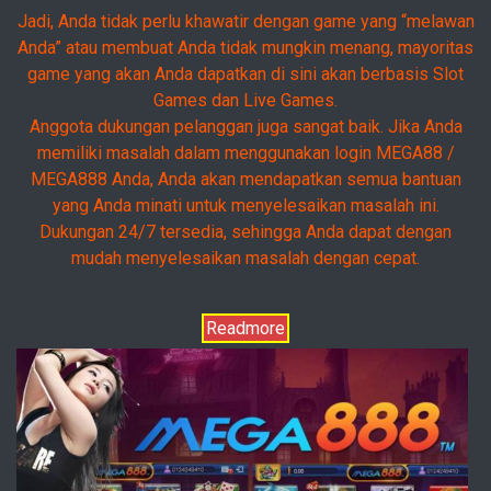
Jadi, Anda tidak perlu khawatir dengan game yang “melawan
Anda” atau membuat Anda tidak mungkin menang, mayoritas
game yang akan Anda dapatkan di sini akan berbasis Slot
Games dan Live Games.
Anggota dukungan pelanggan juga sangat baik. Jika Anda
memiliki masalah dalam menggunakan login MEGA88 /
MEGA888 Anda, Anda akan mendapatkan semua bantuan
yang Anda minati untuk menyelesaikan masalah ini.
Dukungan 24/7 tersedia, sehingga Anda dapat dengan
mudah menyelesaikan masalah dengan cepat.
Readmore