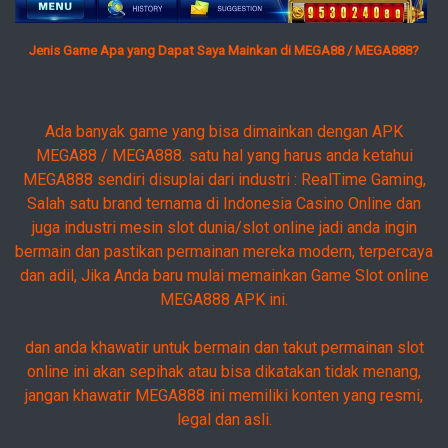
Jenis Game Apa yang Dapat Saya Mainkan di MEGA88 / MEGA888?
Ada banyak game yang bisa dimainkan dengan APK
MEGA88 / MEGA888. satu hal yang harus anda ketahui
MEGA888 sendiri disuplai dari industri : RealTime Gaming,
Salah satu brand ternama di Indonesia Casino Online dan
juga industri mesin slot dunia/slot online jadi anda ingin
bermain dan pastikan permainan mereka modern, terpercaya
dan adil, Jika Anda baru mulai memainkan Game Slot online
MEGA888 APK ini.
dan anda khawatir untuk bermain dan takut permainan slot
online ini akan sepihak atau bisa dikatakan tidak menang,
jangan khawatir MEGA888 ini memiliki konten yang resmi,
legal dan asli.