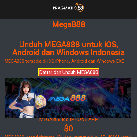
Mega888
Unduh MEGA888 untuk iOS,
Android dan Windows Indonesia
MEGA888 tersedia di iOS iPhone, Android dan Windows EXE
Daftar dan Unduh MEGA888
MEGA888 ios iPHONE APP
$0