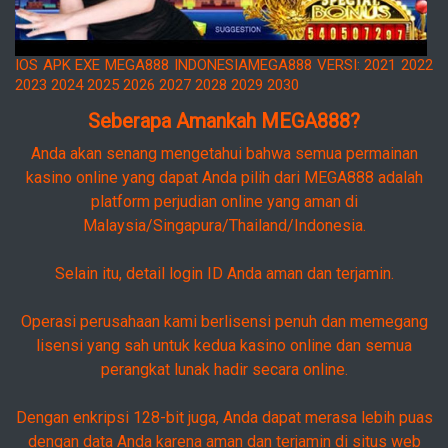
IOS APK EXE MEGA888 INDONESIA
MEGA888 VERSI: 2021 2022
2023 2024 2025 2026 2027 2028 2029 2030
Seberapa Amankah MEGA888?
Anda akan senang mengetahui bahwa semua permainan
kasino online yang dapat Anda pilih dari MEGA888 adalah
platform perjudian online yang aman di
Malaysia/Singapura/Thailand/Indonesia.
Selain itu, detail login ID Anda aman dan terjamin.
Operasi perusahaan kami berlisensi penuh dan memegang
lisensi yang sah untuk kedua kasino online dan semua
perangkat lunak hadir secara online.
Dengan enkripsi 128-bit juga, Anda dapat merasa lebih puas
dengan data Anda karena aman dan terjamin di situs web