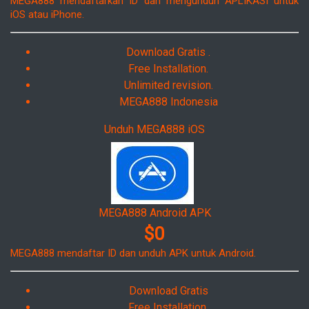
MEGA888 mendaftarkan ID dan mengunduh APLIKASI untuk
iOS atau iPhone.
Download Gratis .
Free Installation.
Unlimited revision.
MEGA888 Indonesia
Unduh MEGA888 iOS
MEGA888 Android APK
$0
MEGA888 mendaftar ID dan unduh APK untuk Android.
Download Gratis
Free Installation.