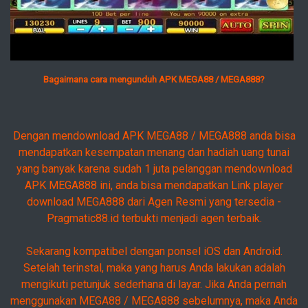
Bagaimana cara mengunduh APK MEGA88 / MEGA888?
Dengan mendownload APK MEGA88 / MEGA888 anda bisa
mendapatkan kesempatan menang dan hadiah uang tunai
yang banyak karena sudah 1 juta pelanggan mendownload
APK MEGA888 ini, anda bisa mendapatkan Link player
download MEGA888 dari Agen Resmi yang tersedia -
Pragmatic88.id terbukti menjadi agen terbaik.
Sekarang kompatibel dengan ponsel iOS dan Android.
Setelah terinstal, maka yang harus Anda lakukan adalah
mengikuti petunjuk sederhana di layar. Jika Anda pernah
menggunakan MEGA88 / MEGA888 sebelumnya, maka Anda