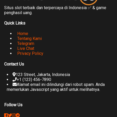
Situs slot terbaik dan terpercaya di Indonesia ✅ & game
penghasil uang.
Quick Links
Home
Tentang Kami
Telegram
Live Chat
Privacy Policy
Contact Us
123 Street, Jakarta, Indonesia
+1 (123) 456-7890
Alamat email ini dilindungi dari robot spam. Anda
memerlukan Javascript yang aktif untuk melihatnya.
Follow Us