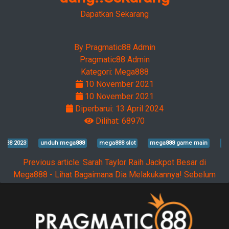
Dapatkan Sekarang
By
Pragmatic88 Admin
Pragmatic88 Admin
Kategori:
Mega888
10 November 2021
10 November 2021
Diperbarui: 13 April 2024
Dilihat: 68970
888 2023
unduh mega888
mega888 slot
mega888 game main
ma
Previous article: Sarah Taylor Raih Jackpot Besar di
Mega888 - Lihat Bagaimana Dia Melakukannya!
Sebelum