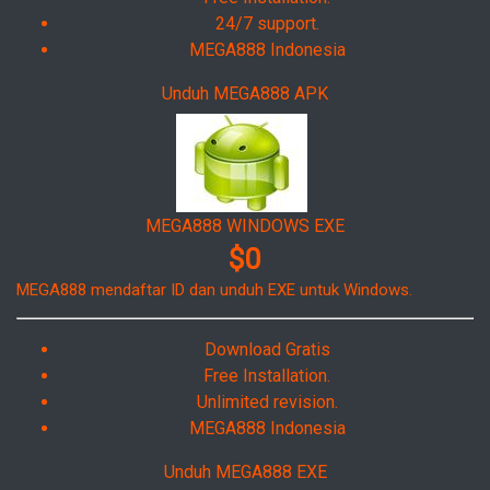
24/7 support.
MEGA888 Indonesia
Unduh MEGA888 APK
MEGA888 WINDOWS EXE
$0
MEGA888 mendaftar ID dan unduh EXE untuk Windows.
Download Gratis
Free Installation.
Unlimited revision.
MEGA888 Indonesia
Unduh MEGA888 EXE