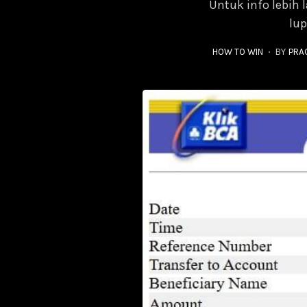
Untuk info lebih 
lup
HOW TO WIN
BY
PRA