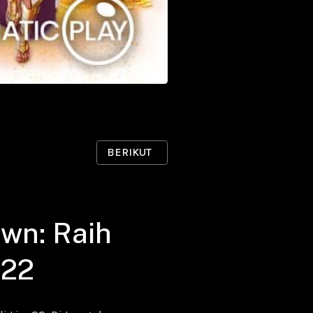
DI JOKER123 - BUKTI DAN TIPS UNTUK ANDA!
NEXT ARTICLE: THOMAS TAYLOR RAIH 
BERIKUT
wn: Raih
e22