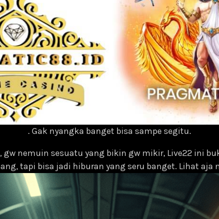
. Gak nyangka banget bisa sampe segitu.
u, gw nemuin sesuatu yang bikin gw mikir, Live22 ini b
ang, tapi bisa jadi hiburan yang seru banget. Lihat aja 