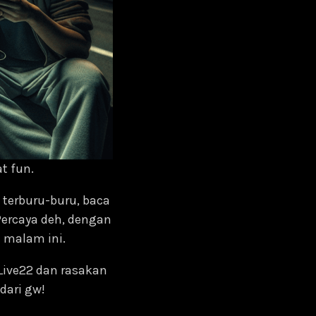
t fun.
 terburu-buru, baca
Percaya deh, dengan
n malam ini.
Live22 dan rasakan
dari gw!