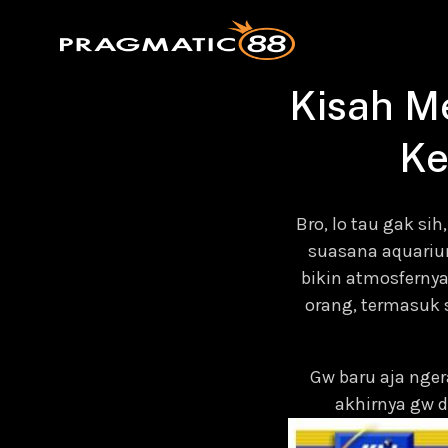
Kisah M
Ke
Bro, lo tau gak si
suasana aquarium
bikin atmosfernya
orang, termasuk s
Gw baru aja nger
akhirnya gw d