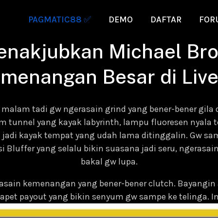
PAGMATIC88 ✅
DEMO
DAFTAR
FOR
enakjubkan Michael Bro
menangan Besar di Liv
h, malam tadi gw ngerasain grind yang bener-bener gila d
 tunnel yang kayak labyrinth, lampu fluoresen nyala 
 jadi kayak tempat yang udah lama ditinggalin. Gw sam
i Bluffer yang selalu bikin suasana jadi seru, ngeras
bakal gw lupa.
asain kemenangan yang bener-bener clutch. Bayangin 
apet payout yang bikin senyum gw sampe ke telinga. In