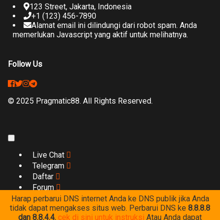
123 Street, Jakarta, Indonesia
+1 (123) 456-7890
Alamat email ini dilindungi dari robot spam. Anda
memerlukan Javascript yang aktif untuk melihatnya.
Follow Us
© 2025 Pragmatic88. All Rights Reserved.
Live Chat

Telegram

Daftar

Forum

Harap perbarui DNS internet Anda ke DNS publik jika Anda
tidak dapat mengakses situs web. Perbarui DNS ke
8.8.8.8
dan 8.8.4.4
,
cek di sini untuk instruksi
Atau Anda dapat