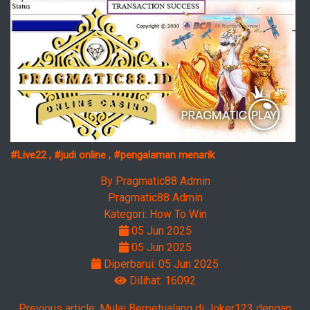
#Live22
,
#judi online
,
#pengalaman menarik
By
Pragmatic88 Admin
Pragmatic88 Admin
Kategori:
How To Win
05 Jun 2025
05 Jun 2025
Diperbarui: 05 Jun 2025
Dilihat: 16092
Previous article: Mulai Berpetualang di Joker123 dengan