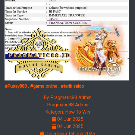
#Pussy888
,
#game online
,
#tarik saldo
By
Pragmatic88 Admin
Pragmatic88 Admin
Kategori:
How To Win
04 Jun 2025
04 Jun 2025
Diperbarui: 04 Jun 2025