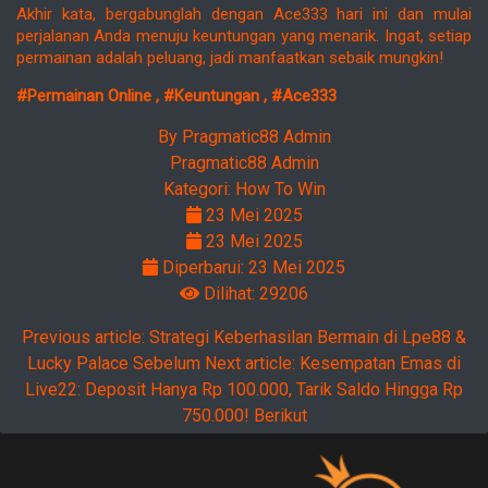
Akhir kata, bergabunglah dengan Ace333 hari ini dan mulai
perjalanan Anda menuju keuntungan yang menarik. Ingat, setiap
permainan adalah peluang, jadi manfaatkan sebaik mungkin!
#Permainan Online
,
#Keuntungan
,
#Ace333
By
Pragmatic88 Admin
Pragmatic88 Admin
Kategori:
How To Win
23 Mei 2025
23 Mei 2025
Diperbarui: 23 Mei 2025
Dilihat: 29206
Previous article: Strategi Keberhasilan Bermain di Lpe88 &
Lucky Palace
Sebelum
Next article: Kesempatan Emas di
Live22: Deposit Hanya Rp 100.000, Tarik Saldo Hingga Rp
750.000!
Berikut