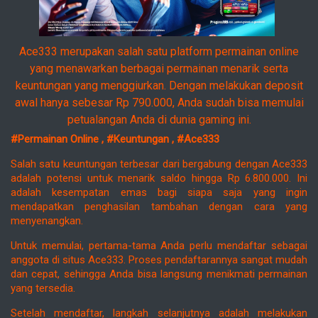
Ace333 merupakan salah satu platform permainan online
yang menawarkan berbagai permainan menarik serta
keuntungan yang menggiurkan. Dengan melakukan deposit
awal hanya sebesar Rp 790.000, Anda sudah bisa memulai
petualangan Anda di dunia gaming ini.
#Permainan Online
,
#Keuntungan
,
#Ace333
Salah satu keuntungan terbesar dari bergabung dengan Ace333
adalah potensi untuk menarik saldo hingga Rp 6.800.000. Ini
adalah kesempatan emas bagi siapa saja yang ingin
mendapatkan penghasilan tambahan dengan cara yang
menyenangkan.
Untuk memulai, pertama-tama Anda perlu mendaftar sebagai
anggota di situs Ace333. Proses pendaftarannya sangat mudah
dan cepat, sehingga Anda bisa langsung menikmati permainan
yang tersedia.
Setelah mendaftar, langkah selanjutnya adalah melakukan