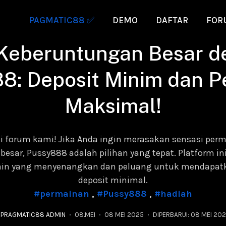
PAGMATIC88 ✅
DEMO
DAFTAR
FOR
 Keberuntungan Besar d
8: Deposit Minim dan P
Maksimal!
i forum kami! Jika Anda ingin merasakan sensasi per
esar, Pussy888 adalah pilihan yang tepat. Platform i
in yang menyenangkan dan peluang untuk mendapatk
deposit minimal.
#permainan
,
#Pussy888
,
#hadiah
PRAGMATIC88 ADMIN
08.MEI
08 MEI 2025
DIPERBARUI: 08 MEI 20