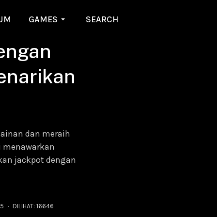
UM
GAMES
SEARCH
engan
enarikan
mainan dan meraih
ni menawarkan
an jackpot dengan
25
DILIHAT: 16646