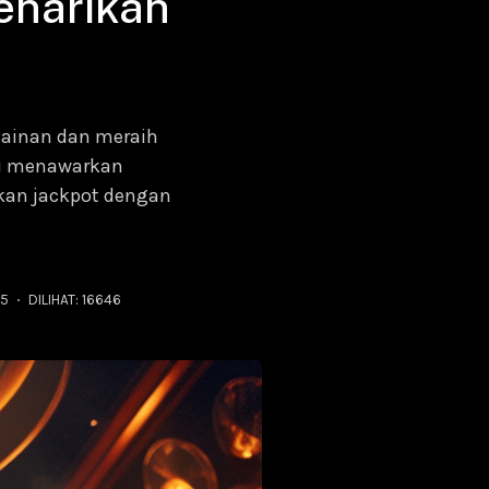
enarikan
mainan dan meraih
ni menawarkan
an jackpot dengan
25
DILIHAT: 16646