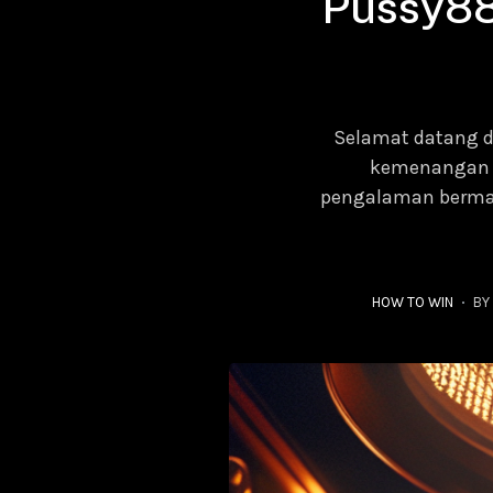
Pussy88
Selamat datang d
kemenangan b
pengalaman berma
HOW TO WIN
BY