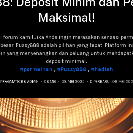
8: Deposit Minim dan P
Maksimal!
i forum kami! Jika Anda ingin merasakan sensasi per
esar, Pussy888 adalah pilihan yang tepat. Platform i
in yang menyenangkan dan peluang untuk mendapatk
deposit minimal.
#permainan
,
#Pussy888
,
#hadiah
PRAGMATIC88 ADMIN
08.MEI
08 MEI 2025
DIPERBARUI: 08 MEI 20