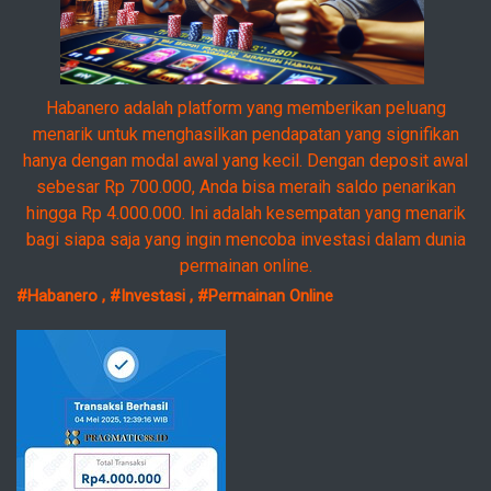
Habanero adalah platform yang memberikan peluang
menarik untuk menghasilkan pendapatan yang signifikan
hanya dengan modal awal yang kecil. Dengan deposit awal
sebesar Rp 700.000, Anda bisa meraih saldo penarikan
hingga Rp 4.000.000. Ini adalah kesempatan yang menarik
bagi siapa saja yang ingin mencoba investasi dalam dunia
permainan online.
#Habanero
,
#Investasi
,
#Permainan Online