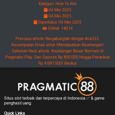
Kategori:
How To Win
04 Mei 2025
04 Mei 2025
Diperbarui: 04 Mei 2025
Dilihat: 14014
Previous article: Bergabunglah dengan Ace333:
Kesempatan Emas untuk Mendapatkan Keuntungan!
Sebelum
Next article: Keuntungan Besar Bermain di
Pragmatic Play: Dari Deposit Rp 800.000 hingga Penarikan
Rp 4.097.500!
Berikut
Situs slot terbaik dan terpercaya di Indonesia ✅ & game
penghasil uang.
Quick Links