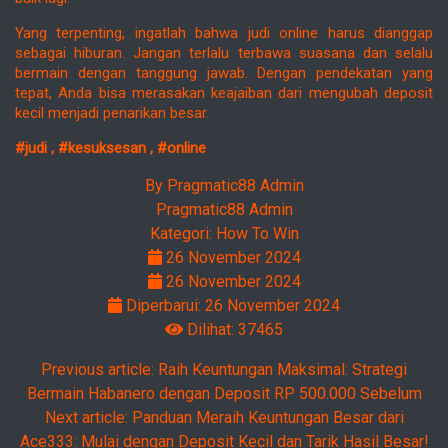
Yang terpenting, ingatlah bahwa judi online harus dianggap
sebagai hiburan. Jangan terlalu terbawa suasana dan selalu
bermain dengan tanggung jawab. Dengan pendekatan yang
tepat, Anda bisa merasakan keajaiban dari mengubah deposit
kecil menjadi penarikan besar.
#judi
,
#kesuksesan
,
#online
By
Pragmatic88 Admin
Pragmatic88 Admin
Kategori:
How To Win
26 November 2024
26 November 2024
Diperbarui: 26 November 2024
Dilihat: 37465
Previous article: Raih Keuntungan Maksimal: Strategi
Bermain Habanero dengan Deposit RP 500.000
Sebelum
Next article: Panduan Meraih Keuntungan Besar dari
Ace333: Mulai dengan Deposit Kecil dan Tarik Hasil Besar!