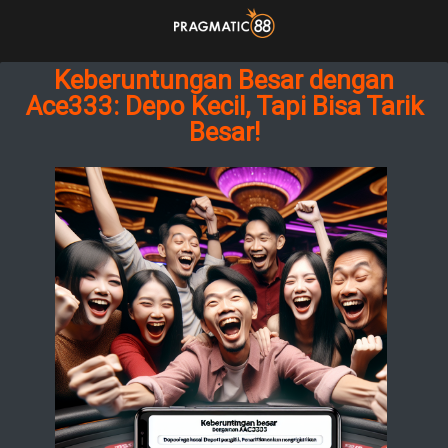
Keberuntungan Besar dengan
Ace333: Depo Kecil, Tapi Bisa Tarik
Besar!