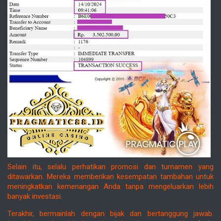
Selain itu, selalu perhatikan promosi dan turnamen yang
ditawarkan. Mereka memberikan kesempatan tambahan untuk
meningkatkan kemenangan Anda tanpa mengeluarkan lebih
banyak investasi.
Terakhir, bermainlah dengan bijak dan bertanggung jawab.