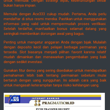
untuk memulai. Dengan strategi tepat, keberuntungan besar
bukan hanya impian.
Memulai dengan Ace333 cukup mudah. Pertama, Anda perlu
mendaftar di situs resmi mereka. Pastikan untuk menggunakan
informasi yang valid untuk mempermudah proses verifikasi.
Setelah terdaftar, manfaatkan bonus selamat datang yang
seringkali memberikan dorongan awal yang bagus.
Penting untuk mengatur anggaran Anda dengan bijak. Mulailah
dengan deposito kecil dan pelajari berbagai permainan yang
tersedia. Slot biasanya menjadi pilihan favorit karena relatif
mudah dimainkan dan menawarkan pengembalian yang baik
dengan sedikit investasi.
Gunakan fitur demo yang sering disediakan untuk mendapatkan
pemahaman lebih baik tentang permainan sebelum mulai
bertaruh dengan uang sungguhan. Ini adalah cara yang baik
untuk mengasah keterampilan tanpa risiko kehilangan uang.