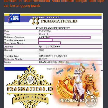
bermain. Ini akan membantu Anda bermain dengan lebih bijak
dan bertanggung jawab.