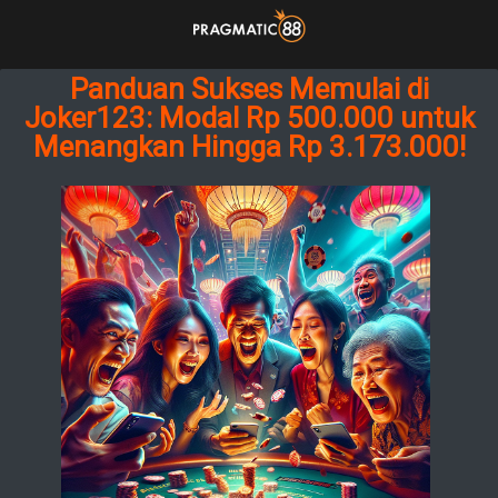
Panduan Sukses Memulai di
Joker123: Modal Rp 500.000 untuk
Menangkan Hingga Rp 3.173.000!