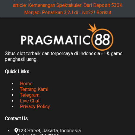
article: Kemenangan Spektakuler: Dari Deposit 530K
Menjadi Penarikan 3,2J di Live22!
Berikut
Situs slot terbaik dan terpercaya di Indonesia ✅ & game
penghasil uang.
Quick Links
Home
Tentang Kami
Telegram
Live Chat
Privacy Policy
Contact Us
123 Street, Jakarta, Indonesia