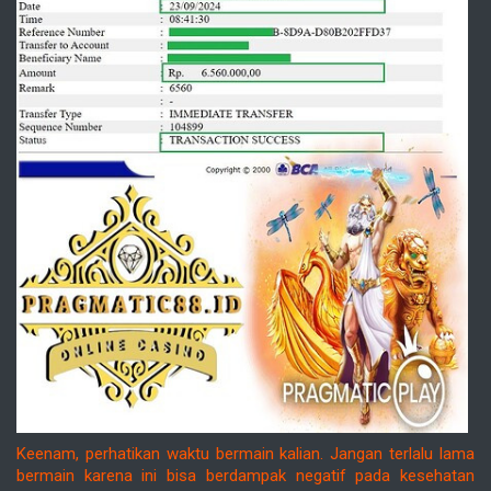
Keenam, perhatikan waktu bermain kalian. Jangan terlalu lama
bermain karena ini bisa berdampak negatif pada kesehatan