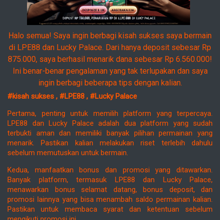
Halo semua! Saya ingin berbagi kisah sukses saya bermain
di LPE88 dan Lucky Palace. Dari hanya deposit sebesar Rp
875.000, saya berhasil menarik dana sebesar Rp 6.560.000!
Ini benar-benar pengalaman yang tak terlupakan dan saya
ingin berbagi beberapa tips dengan kalian.
#kisah sukses
,
#LPE88
,
#Lucky Palace
Pertama, penting untuk memilih platform yang terpercaya.
LPE88 dan Lucky Palace adalah dua platform yang sudah
terbukti aman dan memiliki banyak pilihan permainan yang
menarik. Pastikan kalian melakukan riset terlebih dahulu
sebelum memutuskan untuk bermain.
Kedua, manfaatkan bonus dan promosi yang ditawarkan.
Banyak platform, termasuk LPE88 dan Lucky Palace,
menawarkan bonus selamat datang, bonus deposit, dan
promosi lainnya yang bisa menambah saldo permainan kalian.
Pastikan untuk membaca syarat dan ketentuan sebelum
mengikuti promosi ini.