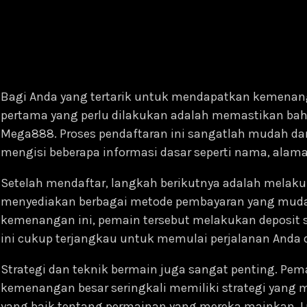
Bagi Anda yang tertarik untuk mendapatkan kemenanga
pertama yang perlu dilakukan adalah memastikan bah
Mega888. Proses pendaftaran ini sangatlah mudah dan
mengisi beberapa informasi dasar seperti nama, alama
Setelah mendaftar, langkah berikutnya adalah melak
menyediakan berbagai metode pembayaran yang muda
kemenangan ini, pemain tersebut melakukan deposit s
ini cukup terjangkau untuk memulai perjalanan Anda d
Strategi dan teknik bermain juga sangat penting. Pem
kemenangan besar seringkali memiliki strategi yang
yang baik tentang permainan yang mereka mainkan. 