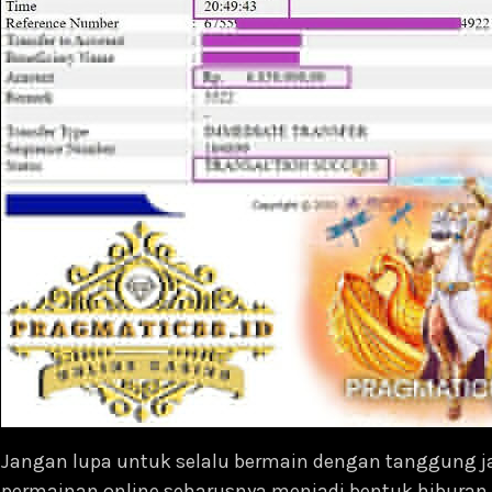
Jangan lupa untuk selalu bermain dengan tanggung j
permainan online seharusnya menjadi bentuk hibura