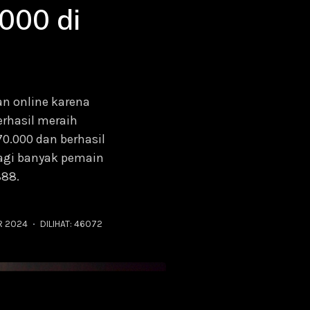
000 di
an online karena
erhasil meraih
0.000 dan berhasil
bagi banyak pemain
888.
R 2024
DILIHAT: 46072