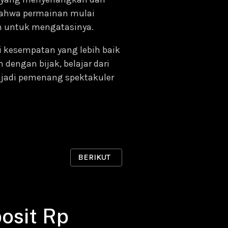
bahwa permainan mulai
h untuk mengatasinya.
i kesempatan yang lebih baik
dengan bijak, belajar dari
jadi pemenang spektakuler
 DARI MODAL RP 1.000.000, PENARIKAN RP 7.150.000
NEXT ARTICLE: CARA LAKUKAN DEPOSIT 
BERIKUT
osit Rp