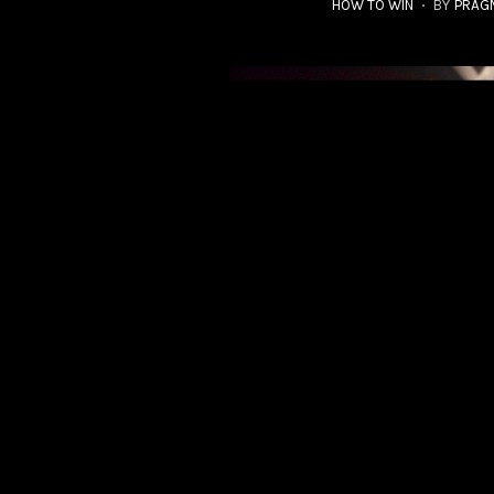
HOW TO WIN
BY
PRAG