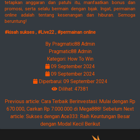
tetapkan anggaran dan patuhi itu, manfaatkan bonus dan
promosi, serta selalu bermain dengan bijak. Ingat, permainan
online adalah tentang kesenangan dan hiburan. Semoga
beruntung!
#kisah sukses
,
#Live22
,
#permainan online
By
Pragmatic88 Admin
Pragmatic88 Admin
Kategori:
How To Win
09 September 2024
09 September 2024
Diperbarui: 09 September 2024
Dilihat: 47381
Previous article: Cara Terbaik Berinvestasi: Mulai dengan Rp
670.000, Cairkan Rp 7.000.000 di Mega888!
Sebelum
Next
article: Sukses dengan Ace333: Raih Keuntungan Besar
dengan Modal Kecil
Berikut