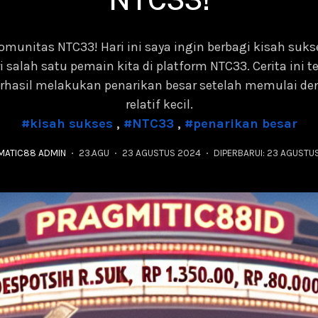
munitas NTC33! Hari ini saya ingin berbagi kisah suk
i salah satu pemain kita di platform NTC33. Cerita ini
rhasil melakukan penarikan besar setelah memulai de
relatif kecil.
#kisah sukses
,
#NTC33
,
#penarikan besar
MATIC88 ADMIN
23.AGU
23 AGUSTUS 2024
DIPERBARUI: 23 AGUSTU