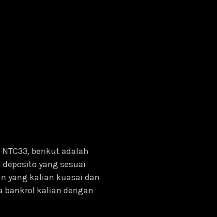
i NTC33, berikut adalah
 deposito yang sesuai
n yang kalian kuasai dan
la bankrol kalian dengan