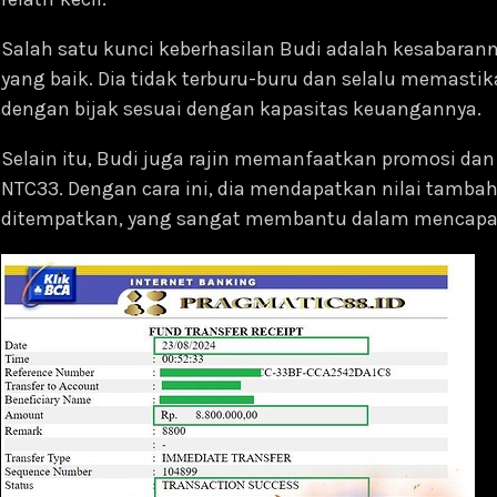
Salah satu kunci keberhasilan Budi adalah kesabara
yang baik. Dia tidak terburu-buru dan selalu memasti
dengan bijak sesuai dengan kapasitas keuangannya.
Selain itu, Budi juga rajin memanfaatkan promosi dan
NTC33. Dengan cara ini, dia mendapatkan nilai tambah
ditempatkan, yang sangat membantu dalam mencapai