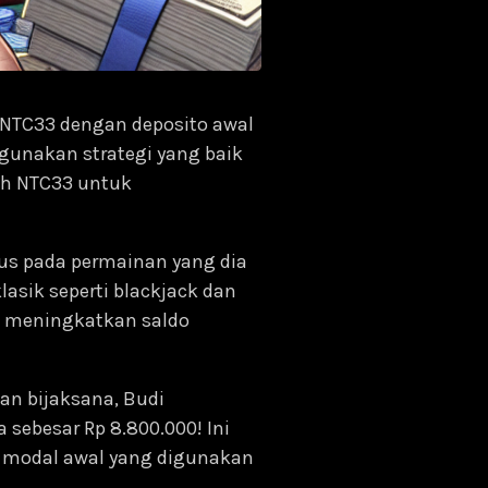
i NTC33 dengan deposito awal
gunakan strategi yang baik
eh NTC33 untuk
kus pada permainan yang dia
lasik seperti blackjack dan
u meningkatkan saldo
an bijaksana, Budi
sebesar Rp 8.800.000! Ini
t modal awal yang digunakan