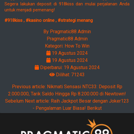
Segera lakukan deposit di 918kiss dan mulai perjalanan Anda
untuk menjadi pemenang!
#918kiss
,
#kasino online
,
#strategi menang
By
Pragmatic88 Admin
Pragmatic88 Admin
Kategori:
How To Win
19 Agustus 2024
19 Agustus 2024
Diperbarui: 19 Agustus 2024
Dilihat: 71243
Previous article: Nikmati Sensasi NTC33: Deposit Rp
2.000.000, Tarik Saldo Hingga Rp 8.200.000 di Newtown!
Sebelum
Next article: Raih Jackpot Besar dengan Joker123
- Pengalaman Luar Biasa!
Berikut