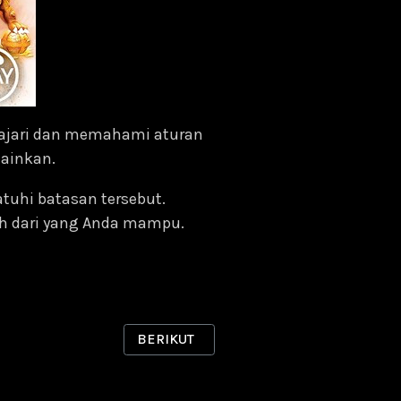
ajari dan memahami aturan
mainkan.
tuhi batasan tersebut.
h dari yang Anda mampu.
T 590RB, RAUP 5 JUTA LEBIH!
NEXT ARTICLE: KEUNTUNGAN SPEKTAKULE
BERIKUT