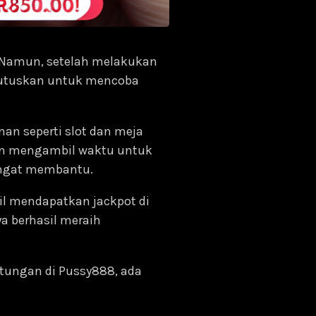
. Namun, setelah melakukan
emutuskan untuk mencoba
nan seperti slot dan meja
dan mengambil waktu untuk
sangat membantu.
il mendapatkan jackpot di
a berhasil meraih
ntungan di Pussy888, ada