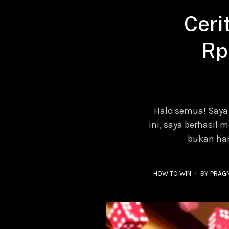
Ceri
Rp
Halo semua! Saya 
ini, saya berhasil
bukan han
HOW TO WIN
BY
PRAG