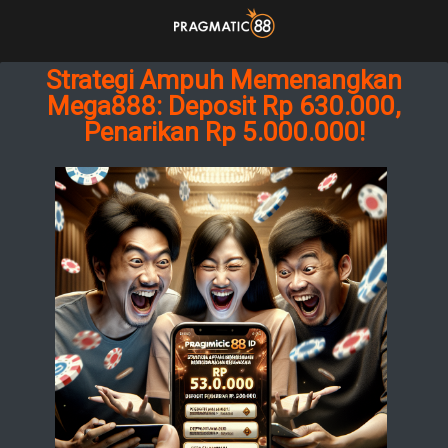
Strategi Ampuh Memenangkan
Mega888: Deposit Rp 630.000,
Penarikan Rp 5.000.000!