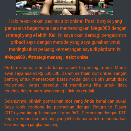
Halo rekan-rekan pecinta slot online! Pasti banyak yang
penasaran bagaimana cara memenangkan Mega888 dengan
strategi yang efektif. Kali ini saya akan berbagi pengalaman
pribadi saya dengan metode yang saya gunakan untuk
meningkatkan peluang kemenangan saya di platform ini.
#Mega888
,
#strategi menang
,
#slot online
Pertama-tama, mari kita bahas aspek terpenting: modal. Modal
awal saya adalah Rp 630.000. Dalam bermain slot online, sangat
penting untuk menetapkan batas modal dan disiplin untuk tidak
melampaui batas tersebut. Ini membantu kita untuk tidak
terjebak dalam permainan yang tidak terkendali.
Selanjutnya, pilihlah permainan slot yang Anda kenal dan sukai.
Saya lebih condong ke permainan dengan Return to Player
(RTP) yang tinggi, biasanya di atas 96%. Permainan dengan RTP
tinggi memberikan peluang yang lebih besar untuk mendapatkan
kemenangan jangka panjang.