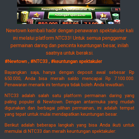
Newtown kembali hadir dengan penawaran spektakuler kali
ini melalui platform NTC33! Untuk semua penggemar
permainan daring dan pencinta keuntungan besar, inilah
saatnya untuk beraksi.
#Newtown
,
#NTC33
,
#keuntungan spektakuler
Bayangkan saja, hanya dengan deposit awal sebesar Rp
650.000, Anda bisa meraih saldo mencapai Rp 7.100.000.
Penawaran menarik ini tentunya tidak boleh Anda lewatkan.
NTC33 adalah salah satu platform permainan daring yang
paling populer di Newtown. Dengan antarmuka yang mudah
digunakan dan berbagai pilihan permainan, ini adalah tempat
yang tepat untuk mulai mendapatkan keuntungan besar.
Berikut adalah beberapa langkah yang bisa Anda ikuti untuk
memulai di NTC33 dan meraih keuntungan spektakuler: