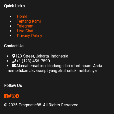
Quick Links
Home
Tentang Kami
Telegram
Live Chat
Privacy Policy
Contact Us
123 Street, Jakarta, Indonesia
+1 (123) 456-7890
Alamat email ini dilindungi dari robot spam. Anda
memerlukan Javascript yang aktif untuk melihatnya.
Follow Us
© 2025 Pragmatic88. All Rights Reserved.