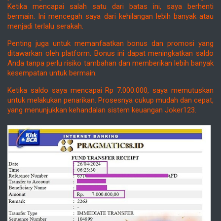
Ketika mencapai salah satu dari batas ini, saya berhenti
bermain. Ini mencegah saya dari kehilangan lebih banyak atau
menjadi terlalu serakah.
Penting juga untuk memanfaatkan bonus dan promosi yang
ditawarkan oleh platform. Bonus ini dapat meningkatkan saldo
Anda tanpa perlu risiko tambahan dan memberikan lebih banyak
kesempatan untuk bermain.
Ketika saldo saya mencapai Rp 7.000.000, saya memutuskan
untuk melakukan penarikan. Prosesnya cukup mudah dan cepat,
yang menunjukkan kehandalan sistem keuangan Joker123.