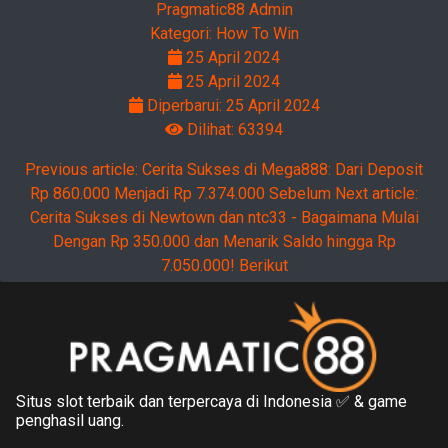
Pragmatic88 Admin
Kategori:
How To Win
25 April 2024
25 April 2024
Diperbarui: 25 April 2024
Dilihat: 63394
Previous article: Cerita Sukses di Mega888: Dari Deposit
Rp 860.000 Menjadi Rp 7.374.000
Sebelum
Next article:
Cerita Sukses di Newtown dan ntc33 - Bagaimana Mulai
Dengan Rp 350.000 dan Menarik Saldo hingga Rp
7.050.000!
Berikut
Situs slot terbaik dan terpercaya di Indonesia ✅ & game
penghasil uang.