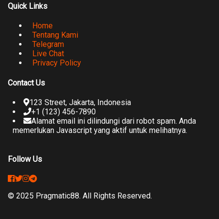
Quick Links
Home
Tentang Kami
Telegram
Live Chat
Privacy Policy
Contact Us
123 Street, Jakarta, Indonesia
+1 (123) 456-7890
Alamat email ini dilindungi dari robot spam. Anda
memerlukan Javascript yang aktif untuk melihatnya.
Follow Us
© 2025 Pragmatic88. All Rights Reserved.