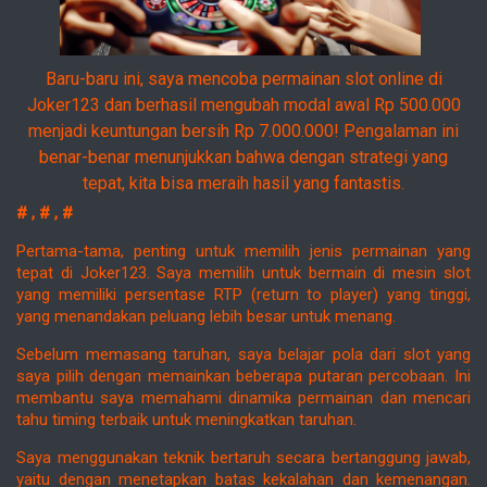
Baru-baru ini, saya mencoba permainan slot online di
Joker123 dan berhasil mengubah modal awal Rp 500.000
menjadi keuntungan bersih Rp 7.000.000! Pengalaman ini
benar-benar menunjukkan bahwa dengan strategi yang
tepat, kita bisa meraih hasil yang fantastis.
#
,
#
,
#
Pertama-tama, penting untuk memilih jenis permainan yang
tepat di Joker123. Saya memilih untuk bermain di mesin slot
yang memiliki persentase RTP (return to player) yang tinggi,
yang menandakan peluang lebih besar untuk menang.
Sebelum memasang taruhan, saya belajar pola dari slot yang
saya pilih dengan memainkan beberapa putaran percobaan. Ini
membantu saya memahami dinamika permainan dan mencari
tahu timing terbaik untuk meningkatkan taruhan.
Saya menggunakan teknik bertaruh secara bertanggung jawab,
yaitu dengan menetapkan batas kekalahan dan kemenangan.